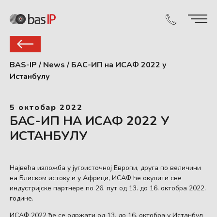
BAS-IP
/
News
/
БАС-ИП на ИСАФ 2022 у
Истанбулу
5 октобар 2022
БАС-ИП НА ИСАФ 2022 У
ИСТАНБУЛУ
Највећа изложба у југоисточној Европи, друга по величини
на Блиском истоку и у Африци, ИСАФ ће окупити све
индустријске партнере по 26. пут од 13. до 16. октобра 2022.
године.
ИСАФ 2022 ће се одржати од 13. до 16. октобра у Истанбул