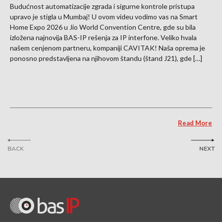
Budućnost automatizacije zgrada i sigurne kontrole pristupa
upravo je stigla u Mumbaj! U ovom videu vodimo vas na Smart
Home Expo 2026 u Jio World Convention Centre, gde su bila
izložena najnovija BAS-IP rešenja za IP interfone. Veliko hvala
našem cenjenom partneru, kompaniji CAVITAK! Naša oprema je
ponosno predstavljena na njihovom štandu (štand J21), gde […]
Read More
BACK
NEXT