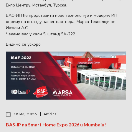
Екпо Центру, Истанбул, Турска.
БАС-ИП ће представити нове технологије и модерну ИП
опрему на штанду нашег партнера, Марса Текнолоји ве
Иазıлıм А.С.
Чекамо вас у хали 5, штанд 5А-222.
Видимо се ускоро!
18 мај 2026
Articles
BAS-IP na Smart Home Expo 2026 u Mumbaju!