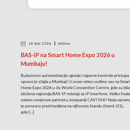
18 мај 2026
Articles
BAS-IP na Smart Home Expo 2026 u
Mumbaju!
Budućnost automatizacije zgrada i sigurne kontrole pristupa
upravo je stigla u Mumbaj! U ovom videu vodimo vas na Smar
Home Expo 2026 u Jio World Convention Centre, gde su bila
izložena najnovija BAS-IP rešenja za IP interfone. Veliko hval
našem cenjenom partneru, kompaniji CAVITAK! Naša oprem
je ponosno predstavljena na njihovom štandu (štand J21),
gde […]