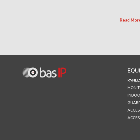
Read Mor
EQU
PANEL
MONIT
INDOO
GUARD
ACCES
ACCES