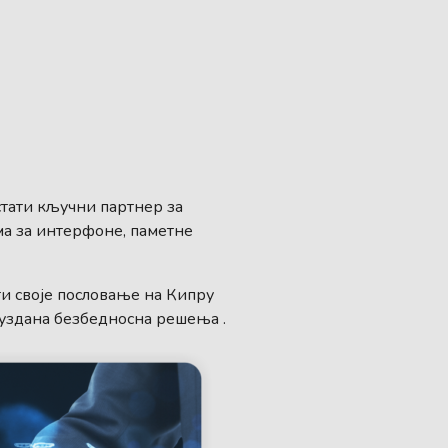
стати кључни партнер за
а за интерфоне, паметне
и своје пословање на Кипру
оуздана безбедносна решења .