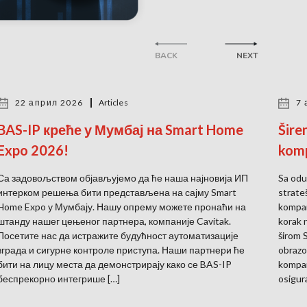
BACK
NEXT
22 април 2026
Articles
7 
BAS-IP креће у Мумбај на Smart Home
Šire
Expo 2026!
komp
Са задовољством објављујемо да ће наша најновија ИП
Sa odu
интерком решења бити представљена на сајму Smart
strate
Home Expo у Мумбају. Нашу опрему можете пронаћи на
kompan
штанду нашег цењеног партнера, компаније Cavitak.
korak 
Посетите нас да истражите будућност аутоматизације
širom 
зграда и сигурне контроле приступа. Наши партнери ће
obrazo
бити на лицу места да демонстрирају како се BAS-IP
kompan
беспрекорно интегрише […]
osigur