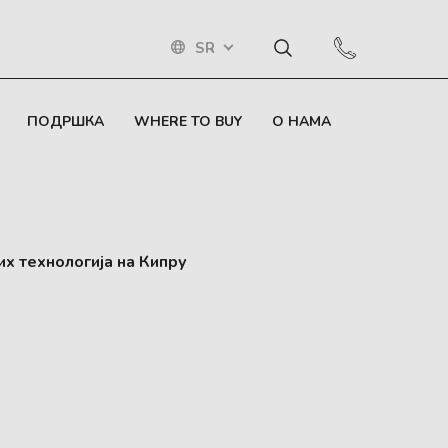
SR
ПОДРШКА
WHERE TO BUY
О НАМА
х технологија на Кипру