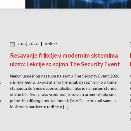
7 мај 2026
Articles
Rešavanje frikcije u modernim sistemima
ulaza: Lekcije sa sajma The Security Event
Nakon uspešnog nastupa na sajmu The Security Event 2026
t
u Birmingemu, iskoristili smo trenutak da razmislimo o tome
šta zaista definiše uspešnu izložbu. Iako je na našem štandu
a
stalno bilo živo, prava vrednost je ležala u promeni koju smo
a
primetili u dijalogu unutar industrije. Više se ne radi samo o
izloženom hardveru; radi se o […]