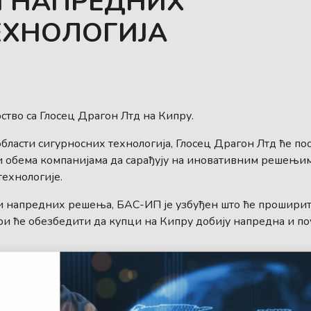
 НАПРЕДНИХ
ЕХНОЛОГИЈА
ство са Глосец Драгон Лтд на Кипру.
бласти сигурносних технологија, Глосец Драгон Лтд ће по
и обема компанијама да сарађују на иновативним решењим
технологије.
ји напредних решења, БАС-ИП је узбуђен што ће проширит
ри ће обезбедити да купци на Кипру добију напредна и п