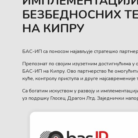
ИМПЛЕМЕНТАЦИЈИ
БЕЗБЕДНОСНИХ Т
НА КИПРУ
БАС-ИП са поносом најављује стратешко партнер
Препознат по својим изузетним достигнућима у о
БАС-ИП на Кипру. Ово партнерство ће омогућит
куће, контролу приступа и друге најсавременије 
Са богатим искуством у развоју и имплементаци
уз подршку Глосец Драгон Лтд. Заједнички напо