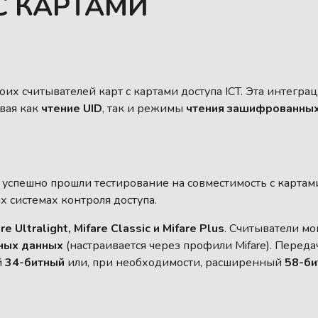
С КАРТАМИ
оих считывателей карт с картами доступа ICT. Эта интегра
вая как
чтение UID
, так и режимы
чтения зашифрованны
успешно прошли тестирование на совместимость с картами 
 системах контроля доступа.
re Ultralight, Mifare Classic и Mifare Plus
. Считыватели мо
ных данных
(настраивается через профили Mifare). Переда
й
34-битный
или, при необходимости, расширенный
58-би