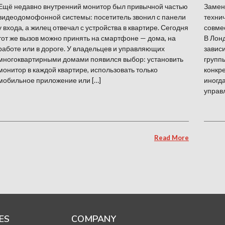
Ещё недавно внутренний монитор был привычной частью
Замен
видеодомофонной системы: посетитель звонил с панели
технич
у входа, а жилец отвечал с устройства в квартире. Сегодня
совме
тот же вызов можно принять на смартфоне — дома, на
В Лонд
работе или в дороге. У владельцев и управляющих
зависи
многоквартирными домами появился выбор: установить
групп
монитор в каждой квартире, использовать только
конкре
мобильное приложение или […]
иногд
управ
Read More
ES
COMPANY