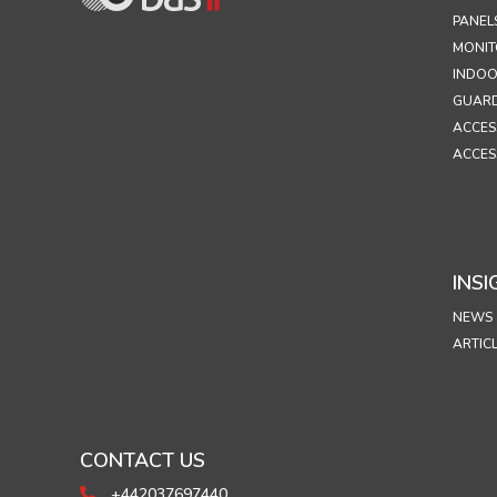
PANEL
MONIT
INDOO
GUARD
ACCES
ACCES
INSI
NEWS
ARTIC
CONTACT US
+442037697440