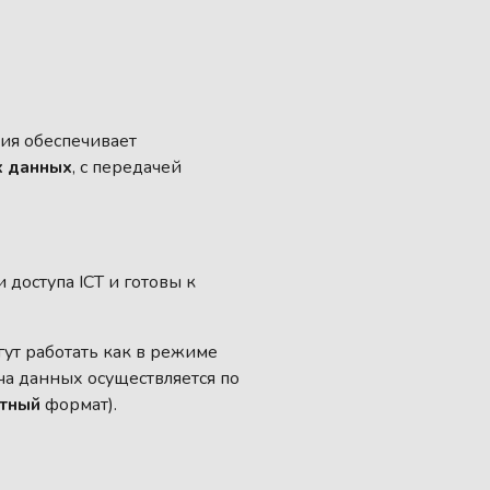
ция обеспечивает
х данных
, с передачей
доступа ICT и готовы к
гут работать как в режиме
ча данных осуществляется по
тный
формат).