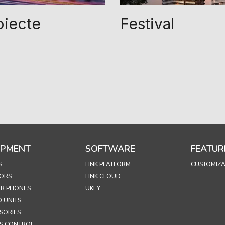
oiecte
Festival
IPMENT
SOFTWARE
FEATUR
S
LINK PLATFORM
CUSTOMIZA
ORS
LINK CLOUD
R PHONES
UKEY
 UNITS
SORIES
S CONTROL