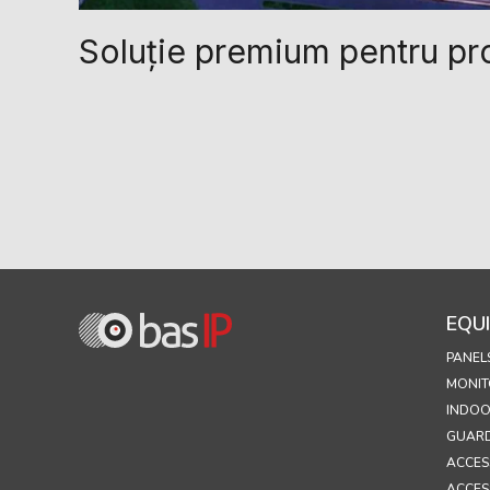
Soluție premium pentru pr
EQU
PANEL
MONIT
INDOO
GUARD
ACCES
ACCES