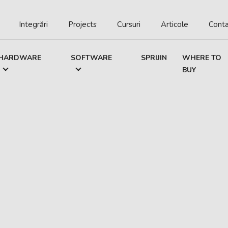
Integrări
Projects
Cursuri
Articole
Cont
HARDWARE
SOFTWARE
SPRIJIN
WHERE TO
BUY