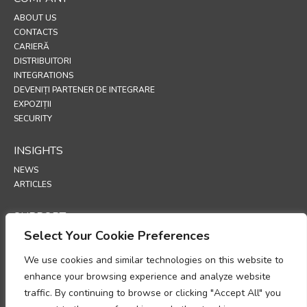
ABOUT US
CONTACTS
CARIERĂ
DISTRIBUITORI
INTEGRATIONS
DEVENIȚI PARTENER DE INTEGRARE
EXPOZIȚII
SECURITY
INSIGHTS
NEWS
ARTICLES
SUPPORT
Select Your Cookie Preferences
TECHNICAL PORTAL
We use cookies and similar technologies on this website to
POLICIES
enhance your browsing experience and analyze website
POLITICA DE CONFIDENȚIALITATE
traffic. By continuing to browse or clicking "Accept All" you
POLITICA PRIVIND COOKIE-URILE