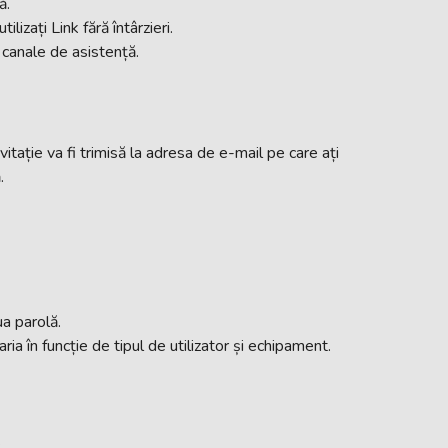
ă.
izați Link fără întârzieri.
e canale de asistență.
nvitație va fi trimisă la adresa de e-mail pe care ați
.
ua parolă.
ria în funcție de tipul de utilizator și echipament.
: