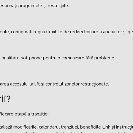
gestionați programele și restricțiile.
iale, configurați reguli flexibile de redirecționare a apelurilor și g
cționalitate softphone pentru o comunicare fără probleme.
ea accesului la lift și controlul zonelor restricționate.
ii?
iecare etapă a tranziției:
liază modificările, calendarul tranziției, beneficiile Link și instruc