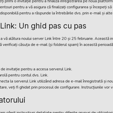
i primi o invitație pentru a finaliza înregistrarea pe noua platform
ri pentru a vă asigura că finalizați configurarea și începeți să util
disponibilă pentru a răspunde la întrebările dvs. prin e-mail și alt
 Link: Un ghid pas cu pas
de a vă alătura noului server Link între 20 și 25 februarie. Această i
ă verificați căsuța de e-mail (și folderul spam) în această perioadă
l de invitație pentru a accesa serverul Link.
arolă pentru contul dvs. Link.
ecta la serverul Link utilizând adresa de e-mail înregistrată și no
e, veți fi ghidat prin procesul de configurare. Instrucțiunile vor va
atorului
 oferit instrucțiuni detaliate pentru diferite grupuri de utilizatori