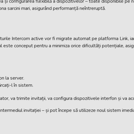
 și configurarea flexibilă a dispozitivelor – toate disponibile pe 
na sarcini mari, asigurând performanță neîntreruptă.
urile Intercom active vor fi migrate automat pe platforma Link, iar 
este conceput pentru a minimiza orice dificultăți potențiale, asigu
on la server.
rcați-l în sistem.
tor, va trimite invitații, va configura dispozitivele interfon și va a
 intermediul invitației – și pot începe să utilizeze noul sistem imedi