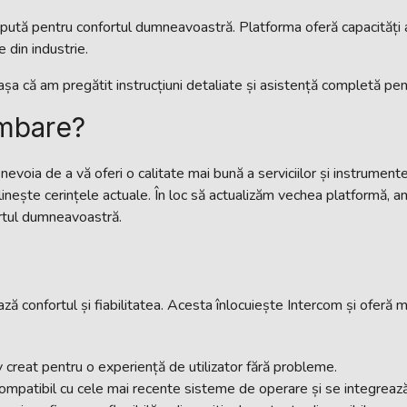
epută pentru confortul dumneavoastră. Platforma oferă capacități av
 din industrie.
a că am pregătit instrucțiuni detaliate și asistență completă pentru
mbare?
nevoia de a vă oferi o calitate mai bună a serviciilor și instrumen
nește cerințele actuale. În loc să actualizăm vechea platformă, a
ortul dumneavoastră.
ă confortul și fiabilitatea. Acesta înlocuiește Intercom și oferă m
v creat pentru o experiență de utilizator fără probleme.
ompatibil cu cele mai recente sisteme de operare și se integrează 