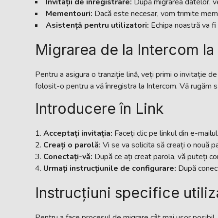
Invitații de înregistrare:
După migrarea datelor, veț
Mementouri:
Dacă este necesar, vom trimite mementou
Asistență pentru utilizatori:
Echipa noastră va fi 
Migrarea de la Intercom la
Pentru a asigura o tranziție lină, veți primi o invitație 
folosit-o pentru a vă înregistra la Intercom. Vă rugăm s
Introducere în Link
Acceptați invitația:
Faceți clic pe linkul din e-mailu
Creați o parolă:
Vi se va solicita să creați o nouă p
Conectați-vă:
După ce ați creat parola, vă puteți con
Urmați instrucțiunile de configurare:
După conectar
Instrucțiuni specifice utiliz
Pentru a face procesul de migrare cât mai ușor posibil, am