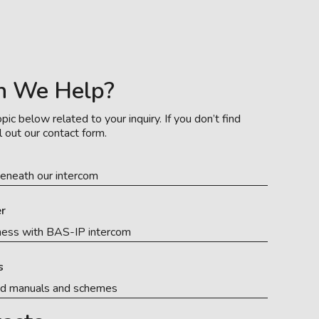
n We Help?
pic below related to your inquiry. If you don’t find
l out our contact form.
eneath our intercom
r
ness with BAS-IP intercom
s
ed manuals and schemes