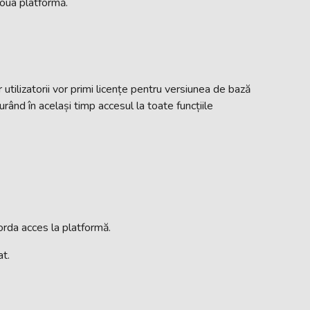
noua platformă.
utilizatorii vor primi licențe pentru versiunea de bază
rând în același timp accesul la toate funcțiile
corda acces la platformă.
at.