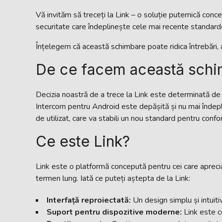
Vă invităm să treceți la Link – o soluție puternică conc
securitate care îndeplinește cele mai recente standarde
Înțelegem că această schimbare poate ridica întrebări, aș
De ce facem această schi
Decizia noastră de a trece la Link este determinată de 
Intercom pentru Android este depășită și nu mai îndepli
de utilizat, care va stabili un nou standard pentru conf
Ce este Link?
Link este o platformă concepută pentru cei care apreciaz
termen lung. Iată ce puteți aștepta de la Link:
Interfață reproiectată:
Un design simplu și intuiti
Suport pentru dispozitive moderne:
Link este c