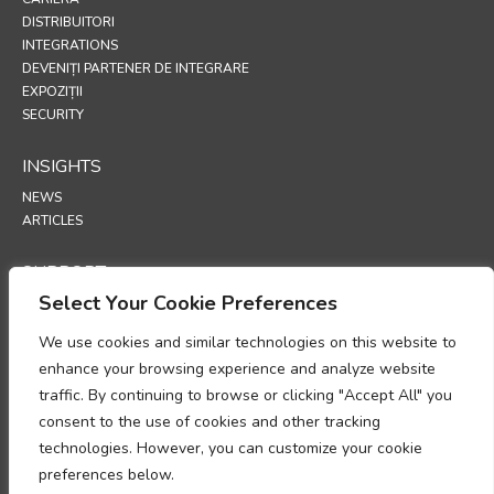
DISTRIBUITORI
INTEGRATIONS
DEVENIȚI PARTENER DE INTEGRARE
EXPOZIȚII
SECURITY
INSIGHTS
NEWS
ARTICLES
SUPPORT
Select Your Cookie Preferences
TECHNICAL PORTAL
We use cookies and similar technologies on this website to
POLICIES
enhance your browsing experience and analyze website
POLITICA DE CONFIDENȚIALITATE
traffic. By continuing to browse or clicking "Accept All" you
POLITICA PRIVIND COOKIE-URILE
consent to the use of cookies and other tracking
MEMORANDUM PRIVIND CONFORMITATEA PRELUCRĂRII DATELOR CU
technologies. However, you can customize your cookie
CARACTER PERSONAL
preferences below.
ACT ADENDUM PRIVIND PRELUCRAREA DATELOR