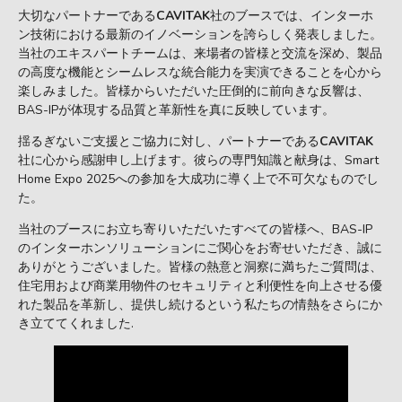
大切なパートナーである
CAVITAK
社のブースでは、インターホ
ン技術における最新のイノベーションを誇らしく発表しました。
当社のエキスパートチームは、来場者の皆様と交流を深め、製品
の高度な機能とシームレスな統合能力を実演できることを心から
楽しみました。皆様からいただいた圧倒的に前向きな反響は、
BAS-IPが体現する品質と革新性を真に反映しています。
揺るぎないご支援とご協力に対し、パートナーである
CAVITAK
社に心から感謝申し上げます。彼らの専門知識と献身は、Smart
Home Expo 2025への参加を大成功に導く上で不可欠なものでし
た。
当社のブースにお立ち寄りいただいたすべての皆様へ、BAS-IP
のインターホンソリューションにご関心をお寄せいただき、誠に
ありがとうございました。皆様の熱意と洞察に満ちたご質問は、
住宅用および商業用物件のセキュリティと利便性を向上させる優
れた製品を革新し、提供し続けるという私たちの情熱をさらにか
き立ててくれました.