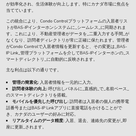
が効率化され、生活体験が向上します。特にカナダ市場に焦点を
当てています。
この統合により、Condo Controlプラットフォームの入居者リス
トがBAS-IPインターホンシステムに_シームレス_に同期されま
す。これにより、不動産管理者がデータを_二重入力する手間_が
なくなり、訪問者ディレクトリが常に正確に保たれます。管理者
がCondo Controlで入居者情報を更新すると、その変更は_BAS-
IP Link_管理プラットフォームを介してBAS-IPインターホンの_ス
マートディレクトリ_に自動的に反映されます。
主な利点は以下の通りです。
管理の簡素化:
入居者情報を一元的に入力。
訪問者体験の向上:
呼び出しパネルに_直感的_で_名前ベース_
のスマートディレクトリを搭載。
モバイルを優先した呼び出し:
訪問者は入居者の個人の携帯電
話番号またはBAS-IP Linkアプリに直接電話をかけることがで
き、カナダのユーザーの好みに対応。
リアルタイムのデータ精度:
入居、退去、連絡先の変更が_即
座に更新_されます。