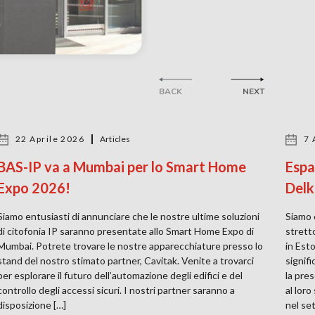
BACK
NEXT
22 Aprile 2026
Articles
7 
BAS-IP va a Mumbai per lo Smart Home
Espa
Expo 2026!
Delk
Siamo entusiasti di annunciare che le nostre ultime soluzioni
Siamo 
di citofonia IP saranno presentate allo Smart Home Expo di
strett
Mumbai. Potrete trovare le nostre apparecchiature presso lo
in Est
stand del nostro stimato partner, Cavitak. Venite a trovarci
signif
per esplorare il futuro dell’automazione degli edifici e del
la pre
controllo degli accessi sicuri. I nostri partner saranno a
al lor
disposizione […]
nel set