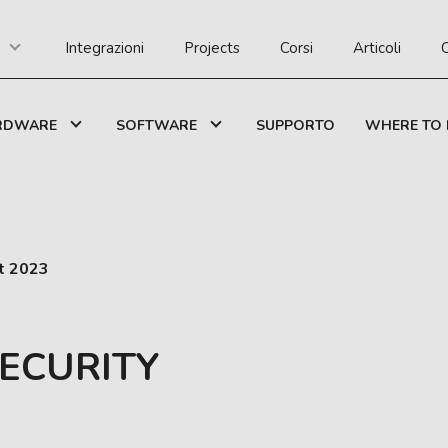
Integrazioni
Projects
Corsi
Articoli
C
RDWARE
SOFTWARE
SUPPORTO
WHERE TO 
it 2023
SECURITY