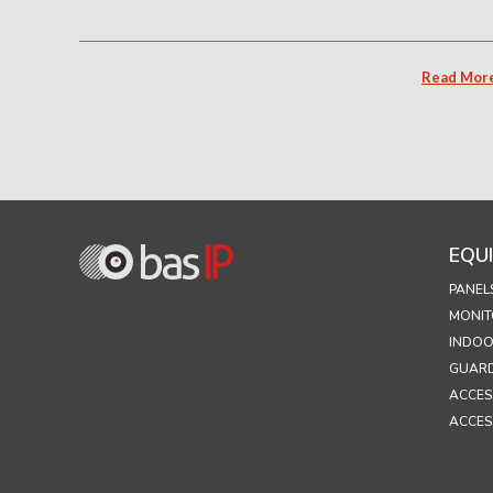
Read Mor
EQU
PANEL
MONIT
INDOO
GUARD
ACCES
ACCES