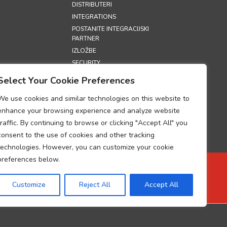
DISTRIBUTERI
INTEGRATIONS
POSTANITE INTEGRACIJSKI
PARTNER
IZLOŽBE
SECURITY
Select Your Cookie Preferences
S
We use cookies and similar technologies on this website to
RIVATNOSTI
enhance your browsing experience and analyze website
ORIŠTENJA
traffic. By continuing to browse or clicking "Accept All" you
COOKIES)
consent to the use of cookies and other tracking
DUM O
technologies. However, you can customize your cookie
OSTI S OBRADOM
PODATAKA
preferences below.
O OBRADI
Customize
Reject All
Accept All
UP