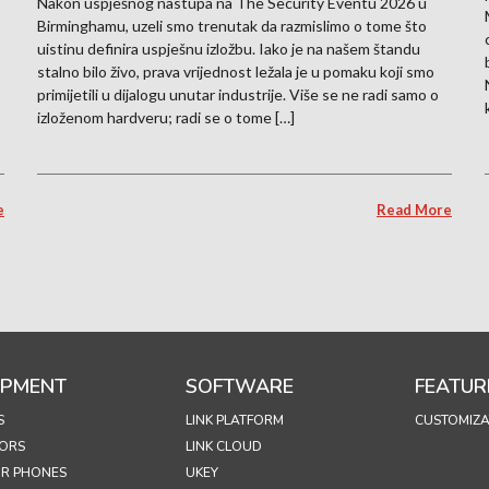
Nakon uspješnog nastupa na The Security Eventu 2026 u
Birminghamu, uzeli smo trenutak da razmislimo o tome što
uistinu definira uspješnu izložbu. Iako je na našem štandu
stalno bilo živo, prava vrijednost ležala je u pomaku koji smo
primijetili u dijalogu unutar industrije. Više se ne radi samo o
izloženom hardveru; radi se o tome […]
e
Read More
IPMENT
SOFTWARE
FEATUR
S
LINK PLATFORM
CUSTOMIZA
ORS
LINK CLOUD
R PHONES
UKEY