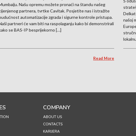
S oduš
Mumbaiju. Našu opremu možete pronaći na štandu našeg
strate
cijenjenog partnera, tvrtke Cavitak. Posjetite nas i istražite
Delkat
budućnost automatizacije zgrada i sigurne kontrole pristupa.
našoj 
Naši partneri će vam biti na raspolaganju kako bi demonstrirali
Europe
kako se BAS-IP besprijekorno […]
stručn
lokalnu
Read More
ES
COMPANY
TION
ABOUT US
CONTACTS
KARIJERA