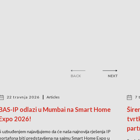
BACK
NEXT
22 travnja 2026
Articles
7 
BAS-IP odlazi u Mumbai na Smart Home
Šire
Expo 2026!
tvrt
part
S uzbuđenjem najavljujemo da će naša najnovija rješenja IP
portafona biti predstavljena na sajmu Smart Home Expo u