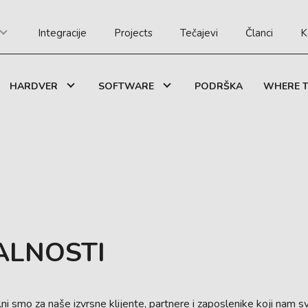
Integracije
Projects
Tečajevi
Članci
K
HARDVER
SOFTWARE
PODRŠKA
WHERE T
ALNOSTI
ni smo za naše izvrsne klijente, partnere i zaposlenike koji nam s