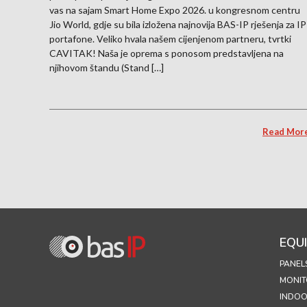
vas na sajam Smart Home Expo 2026. u kongresnom centru
Jio World, gdje su bila izložena najnovija BAS-IP rješenja za IP
portafone. Veliko hvala našem cijenjenom partneru, tvrtki
CAVITAK! Naša je oprema s ponosom predstavljena na
njihovom štandu (Stand […]
Read Mor
EQU
PANEL
MONIT
INDOO