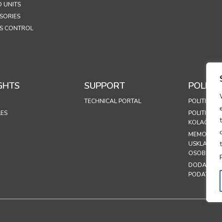
 UNITS
SORIES
S CONTROL
GHTS
SUPPORT
POLICIE
TECHNICAL PORTAL
POLITIKA P
LES
POLITIKA K
KOLAČIĆA (
MEMORAN
USKLAĐEN
OSOBNIH 
DODATAK 
PODATAKA