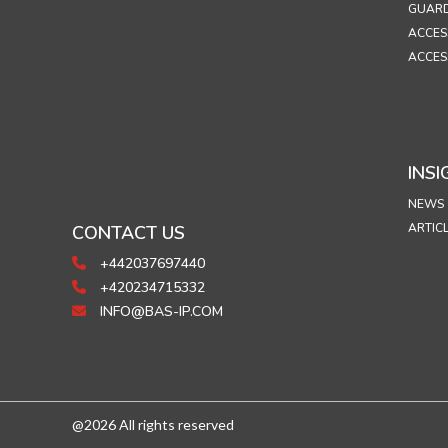
GUARD
ACCES
ACCES
INSI
NEWS
ARTIC
CONTACT US
+442037697440
+420234715332
INFO@BAS-IP.COM
@2026 All rights reserved