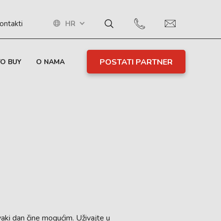
HR
ontakti
POSTATI PARTNER
O BUY
O NAMA
vaki dan čine mogućim. Uživajte u