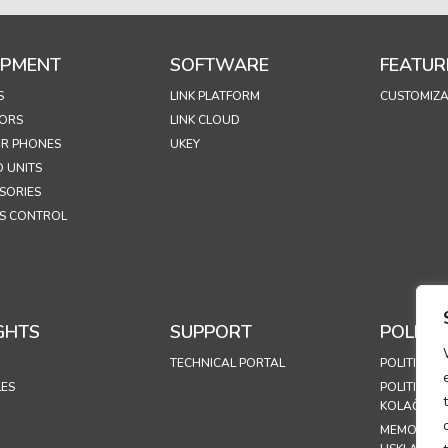
IPMENT
SOFTWARE
FEATUR
S
LINK PLATFORM
CUSTOMIZA
ORS
LINK CLOUD
R PHONES
UKEY
 UNITS
SORIES
S CONTROL
GHTS
SUPPORT
POLICIE
TECHNICAL PORTAL
POLITIKA P
LES
POLITIKA K
KOLAČIĆA (
MEMORAN