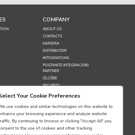
ES
COMPANY
TION
ABOUT US
CONTACTS
KARIJERA
DISTRIBUTERI
INTEGRATIONS
POSTANITE INTEGRACIJSKI
PARTNER
IZLOŽBE
SECURITY
Select Your Cookie Preferences
S
We use cookies and similar technologies on this website to
RIVATNOSTI
enhance your browsing experience and analyze website
ORIŠTENJA
traffic. By continuing to browse or clicking "Accept All" you
COOKIES)
consent to the use of cookies and other tracking
DUM O