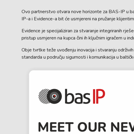
Ovo partnerstvo otvara nove horizonte za BAS-IP u balt
IP-a i Evidence-a bit će usmjereni na pružanje klijentim
Evidence je specijaliziran za stvaranje integriranih rješ
pristup usmjeren na kupca čini ih ključnim igračem u indus
Obje tvrtke teže uvođenju inovacija i stvaranju održivi
standarda u području sigurnosti i komunikacija u baltičkoj