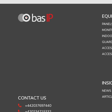
EQU
PANEL
MONIT
INDOO
GUARD
ACCES
ACCES
INSI
NEWS
ARTIC
CONTACT US
+442037697440
+420234715332