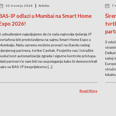
22 travnja 2026
Articles
7 
BAS-IP odlazi u Mumbai na Smart Home
Šire
Expo 2026!
tvrt
part
S uzbuđenjem najavljujemo da će naša najnovija rješenja IP
portafona biti predstavljena na sajmu Smart Home Expo u
S oduš
Mumbaiju. Našu opremu možete pronaći na štandu našeg
strate
cijenjenog partnera, tvrtke Cavitak. Posjetite nas i istražite
Delkat
budućnost automatizacije zgrada i sigurne kontrole pristupa.
našoj 
Naši partneri će vam biti na raspolaganju kako bi demonstrirali
Europe
kako se BAS-IP besprijekorno […]
stručn
lokalnu
Read More