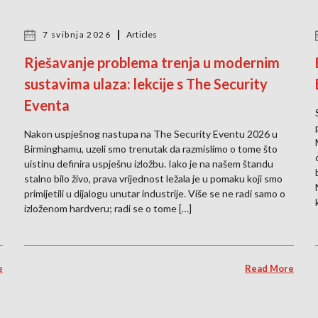
7 svibnja 2026
Articles
Rješavanje problema trenja u modernim
sustavima ulaza: lekcije s The Security
Eventa
Nakon uspješnog nastupa na The Security Eventu 2026 u
Birminghamu, uzeli smo trenutak da razmislimo o tome što
uistinu definira uspješnu izložbu. Iako je na našem štandu
stalno bilo živo, prava vrijednost ležala je u pomaku koji smo
primijetili u dijalogu unutar industrije. Više se ne radi samo o
izloženom hardveru; radi se o tome […]
e
Read More