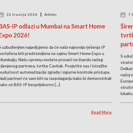
22 travnja 2026
Articles
7 
BAS-IP odlazi u Mumbai na Smart Home
Šire
Expo 2026!
tvrt
part
S uzbuđenjem najavljujemo da će naša najnovija rješenja IP
portafona biti predstavljena na sajmu Smart Home Expo u
S oduš
Mumbaiju. Našu opremu možete pronaći na štandu našeg
strate
cijenjenog partnera, tvrtke Cavitak. Posjetite nas i istražite
Delkat
budućnost automatizacije zgrada i sigurne kontrole pristupa.
našoj 
Naši partneri će vam biti na raspolaganju kako bi demonstrirali
Europe
kako se BAS-IP besprijekorno […]
stručn
lokalnu
Read More