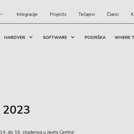
Integracije
Projects
Tečajevi
Članci
K
HARDVER
SOFTWARE
PODRŠKA
WHERE T
 2023
4. do 16. studenog u Javits Centru!