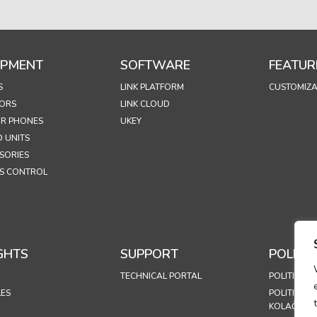
IPMENT
SOFTWARE
FEATUR
S
LINK PLATFORM
CUSTOMIZA
ORS
LINK CLOUD
R PHONES
UKEY
 UNITS
SORIES
S CONTROL
GHTS
SUPPORT
POLICIE
TECHNICAL PORTAL
POLITIKA P
LES
POLITIKA K
KOLAČIĆA (