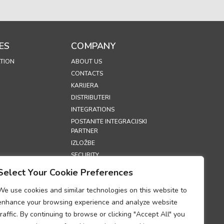
ES
COMPANY
TION
ABOUT US
CONTACTS
KARIJERA
DISTRIBUTERI
INTEGRATIONS
POSTANITE INTEGRACIJSKI
PARTNER
IZLOŽBE
SECURITY
Select Your Cookie Preferences
S
We use cookies and similar technologies on this website to
RIVATNOSTI
enhance your browsing experience and analyze website
ORIŠTENJA
traffic. By continuing to browse or clicking "Accept All" you
COOKIES)