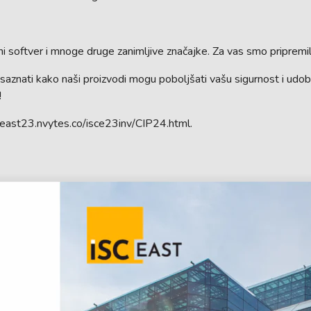
ni softver i mnoge druge zanimljive značajke. Za vas smo pripremili
 i saznati kako naši proizvodi mogu poboljšati vašu sigurnost i ud
!
isceast23.nvytes.co/isce23inv/CIP24.html.