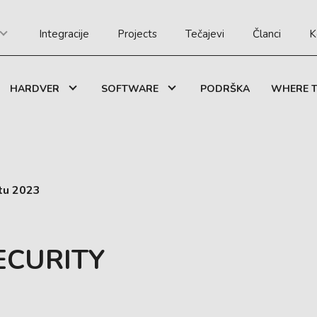
Integracije
Projects
Tečajevi
Članci
K
HARDVER
SOFTWARE
PODRŠKA
WHERE T
tu 2023
ECURITY