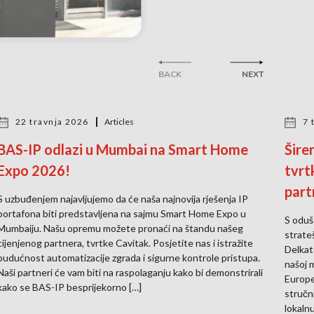
BACK
NEXT
22 travnja 2026
Articles
7 
BAS-IP odlazi u Mumbai na Smart Home
Šire
Expo 2026!
tvrt
part
S uzbuđenjem najavljujemo da će naša najnovija rješenja IP
portafona biti predstavljena na sajmu Smart Home Expo u
S oduš
Mumbaiju. Našu opremu možete pronaći na štandu našeg
strate
cijenjenog partnera, tvrtke Cavitak. Posjetite nas i istražite
Delkat
budućnost automatizacije zgrada i sigurne kontrole pristupa.
našoj 
Naši partneri će vam biti na raspolaganju kako bi demonstrirali
Europe
kako se BAS-IP besprijekorno […]
stručn
lokalnu