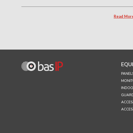
Read Mor
EQU
PANEL
MONIT
INDOO
GUARD
ACCES
ACCES