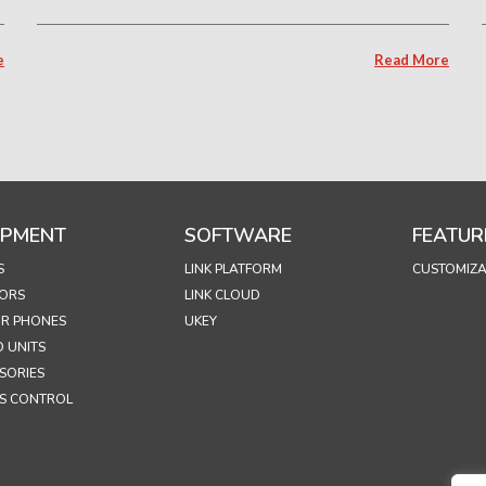
e
Read More
IPMENT
SOFTWARE
FEATUR
S
LINK PLATFORM
CUSTOMIZA
ORS
LINK CLOUD
R PHONES
UKEY
 UNITS
SORIES
S CONTROL