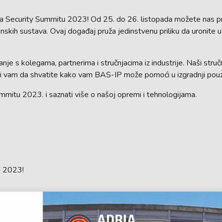
ria Security Summitu 2023! Od 25. do 26. listopada možete nas p
onskih sustava. Ovaj događaj pruža jedinstvenu priliku da uronite u
je s kolegama, partnerima i stručnjacima iz industrije. Naši struč
ći vam da shvatite kako vam BAS-IP može pomoći u izgradnji pouz
ummitu 2023. i saznati više o našoj opremi i tehnologijama.
u 2023!