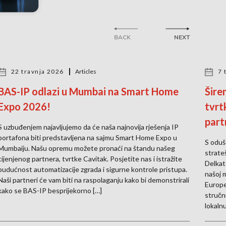
BACK
NEXT
22 travnja 2026
Articles
7 
BAS-IP odlazi u Mumbai na Smart Home
Šire
Expo 2026!
tvrt
part
S uzbuđenjem najavljujemo da će naša najnovija rješenja IP
portafona biti predstavljena na sajmu Smart Home Expo u
S oduš
Mumbaiju. Našu opremu možete pronaći na štandu našeg
strate
cijenjenog partnera, tvrtke Cavitak. Posjetite nas i istražite
Delkat
budućnost automatizacije zgrada i sigurne kontrole pristupa.
našoj 
Naši partneri će vam biti na raspolaganju kako bi demonstrirali
Europe
kako se BAS-IP besprijekorno […]
stručn
lokalnu