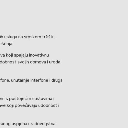
h usluga na srpskom tržištu.
ešenja.
a koji spajaju inovativnu
i udobnost svojih domova i ureda
one, unutarnje interfone i druga
om s postojećim sustavima i
stave koji povećavaju udobnost i
ranog uspjeha i zadovoljstva