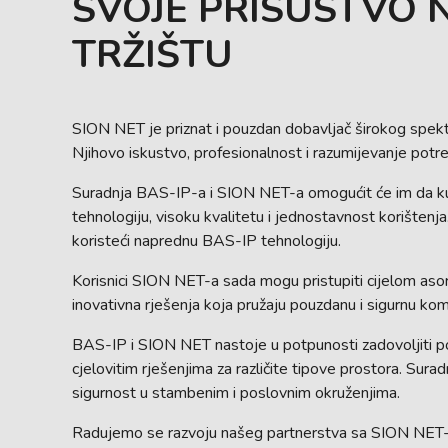
SVOJE PRISUSTVO 
TRŽIŠTU
SION NET je priznat i pouzdan dobavljač širokog spekt
Njihovo iskustvo, profesionalnost i razumijevanje potreb
Suradnja BAS-IP-a i SION NET-a omogućit će im da kupci
tehnologiju, visoku kvalitetu i jednostavnost korištenj
koristeći naprednu BAS-IP tehnologiju.
Korisnici SION NET-a sada mogu pristupiti cijelom asor
inovativna rješenja koja pružaju pouzdanu i sigurnu komu
BAS-IP i SION NET nastoje u potpunosti zadovoljiti po
cjelovitim rješenjima za različite tipove prostora. Sura
sigurnost u stambenim i poslovnim okruženjima.
Radujemo se razvoju našeg partnerstva sa SION NET-om 