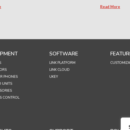
e
Read More
IPMENT
SOFTWARE
FEATUR
S
LINK PLATFORM
CUSTOMIZA
ORS
LINK CLOUD
R PHONES
UKEY
 UNITS
SORIES
S CONTROL