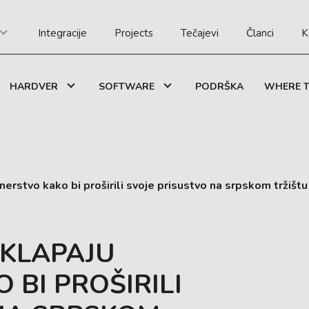
Integracije
Projects
Tečajevi
Članci
K
HARDVER
SOFTWARE
PODRŠKA
WHERE T
erstvo kako bi proširili svoje prisustvo na srpskom tržištu
SKLAPAJU
BI PROŠIRILI