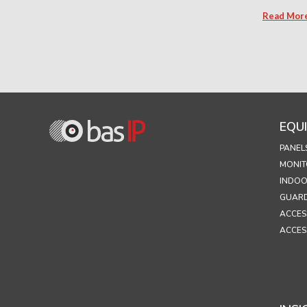
Read Mor
EQU
PANEL
MONIT
INDOO
GUARD
ACCES
ACCES