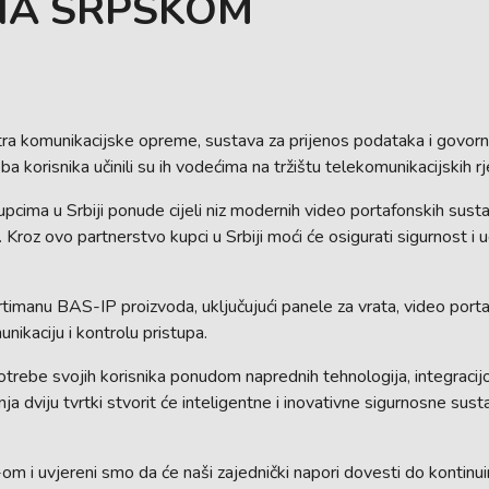
NA SRPSKOM
ra komunikacijske opreme, sustava za prijenos podataka i govorni
a korisnika učinili su ih vodećima na tržištu telekomunikacijskih rj
ma u Srbiji ponude cijeli niz modernih video portafonskih sustav
a. Kroz ovo partnerstvo kupci u Srbiji moći će osigurati sigurnost 
timanu BAS-IP proizvoda, uključujući panele za vrata, video portaf
nikaciju i kontrolu pristupa.
trebe svojih korisnika ponudom naprednih tehnologija, integracij
dnja dviju tvrtki stvorit će inteligentne i inovativne sigurnosne su
i uvjereni smo da će naši zajednički napori dovesti do kontinui