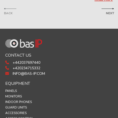
BACK
NEXT
CONTACT US
+442037697440
+420234715332
INFO@BAS-IP.COM
EQUIPMENT
PANELS
MONITORS
INDOOR PHONES
GUARD UNITS
ACCESSORIES