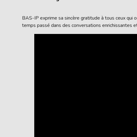
BAS-IP exprime sa sincère gratitude à tous ceux qui 
temps passé dans des conversations enrichissantes et 