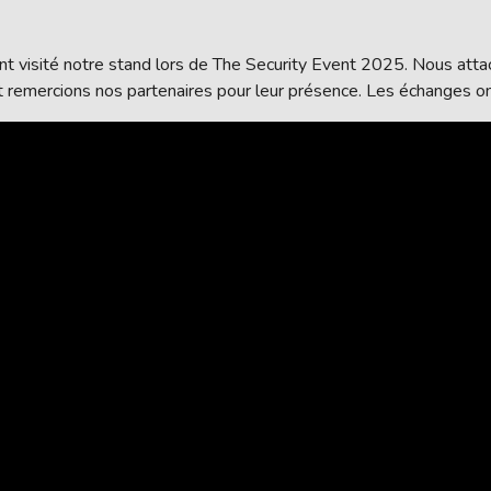
ont visité notre stand lors de The Security Event 2025. Nous att
remercions nos partenaires pour leur présence. Les échanges ont