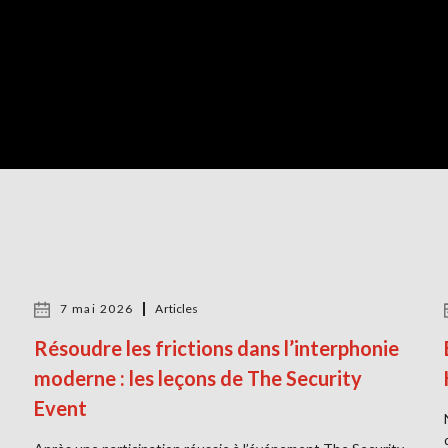
7 mai 2026
Articles
Résoudre les frictions dans l’interphonie
moderne : les leçons de The Security
Event