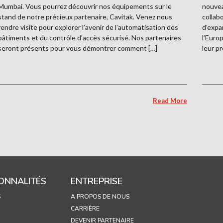
Mumbai. Vous pourrez découvrir nos équipements sur le
nouvea
stand de notre précieux partenaire, Cavitak. Venez nous
collab
rendre visite pour explorer l’avenir de l’automatisation des
d’expa
bâtiments et du contrôle d’accès sécurisé. Nos partenaires
l’Euro
seront présents pour vous démontrer comment […]
leur p
Read More
ONNALITÉS
ENTREPRISE
S
A PROPOS DE NOUS
CARRIÈRE
DEVENIR PARTENAIRE