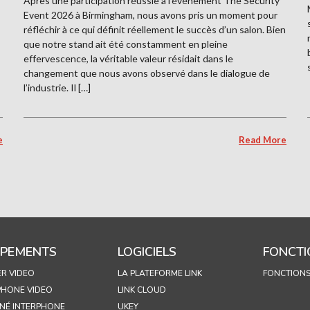
Après une participation réussie à l’événement The Security
Event 2026 à Birmingham, nous avons pris un moment pour
réfléchir à ce qui définit réellement le succès d’un salon. Bien
que notre stand ait été constamment en pleine
effervescence, la véritable valeur résidait dans le
changement que nous avons observé dans le dialogue de
l’industrie. Il […]
e
Read More
IPEMENTS
LOGICIELS
FONCTI
ER VIDEO
LA PLATEFORME LINK
FONCTION
PHONE VIDEO
LINK CLOUD
NÉ INTERPHONE
UKEY