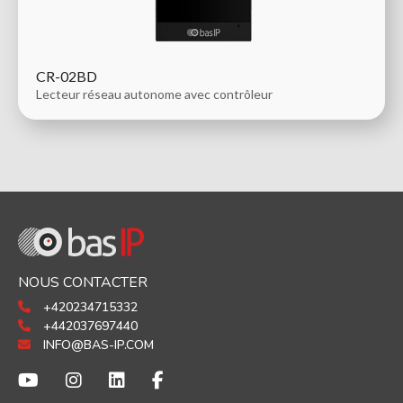
CR-02BD
Lecteur réseau autonome avec contrôleur
NOUS CONTACTER
+420234715332
+442037697440
INFO@BAS-IP.COM