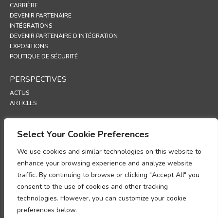
CARRIÈRE
DEVENIR PARTENAIRE
INTÉGRATIONS
DEVENIR PARTENAIRE D’INTÉGRATION
EXPOSITIONS
POLITIQUE DE SÉCURITÉ
PERSPECTIVES
ACTUS
ARTICLES
ASSISTANCE
Select Your Cookie Preferences
PORTAIL TECHNIQUE
We use cookies and similar technologies on this website to
POLITIQUES
enhance your browsing experience and analyze website
traffic. By continuing to browse or clicking "Accept All" you
POLITIQUE DE CONFIDENTIALITÉ
consent to the use of cookies and other tracking
POLITIQUE RELATIVE AUX COOKIES
POLITIQUE DE PROTECTION DES DONNÉES
technologies. However, you can customize your cookie
UP
preferences below.