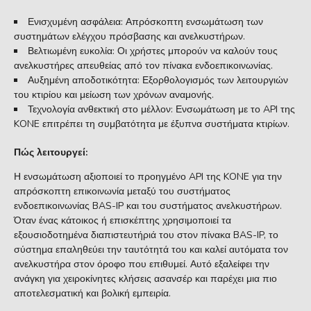
Ενισχυμένη ασφάλεια: Απρόσκοπτη ενσωμάτωση των
συστημάτων ελέγχου πρόσβασης και ανελκυστήρων.
Βελτιωμένη ευκολία: Οι χρήστες μπορούν να καλούν τους
ανελκυστήρες απευθείας από τον πίνακα ενδοεπικοινωνίας.
Αυξημένη αποδοτικότητα: Εξορθολογισμός των λειτουργιών
του κτιρίου και μείωση των χρόνων αναμονής.
Τεχνολογία ανθεκτική στο μέλλον: Ενσωμάτωση με το API της
KONE επιτρέπει τη συμβατότητα με έξυπνα συστήματα κτιρίων.
Πώς λειτουργεί:
Η ενσωμάτωση αξιοποιεί το προηγμένο API της KONE για την
απρόσκοπτη επικοινωνία μεταξύ του συστήματος
ενδοεπικοινωνίας BAS-IP και του συστήματος ανελκυστήρων.
Όταν ένας κάτοικος ή επισκέπτης χρησιμοποιεί τα
εξουσιοδοτημένα διαπιστευτήριά του στον πίνακα BAS-IP, το
σύστημα επαληθεύει την ταυτότητά του και καλεί αυτόματα τον
ανελκυστήρα στον όροφο που επιθυμεί. Αυτό εξαλείφει την
ανάγκη για χειροκίνητες κλήσεις ασανσέρ και παρέχει μια πιο
αποτελεσματική και βολική εμπειρία.