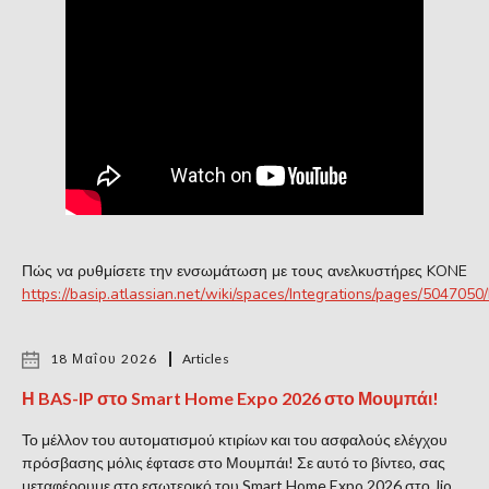
Πώς να ρυθμίσετε την ενσωμάτωση με τους ανελκυστήρες KONE
https://basip.atlassian.net/wiki/spaces/Integrations/pages/504705
18 Μαΐου 2026
Articles
Η BAS-IP στο Smart Home Expo 2026 στο Μουμπάι!
Το μέλλον του αυτοματισμού κτιρίων και του ασφαλούς ελέγχου
πρόσβασης μόλις έφτασε στο Μουμπάι! Σε αυτό το βίντεο, σας
μεταφέρουμε στο εσωτερικό του Smart Home Expo 2026 στο Jio