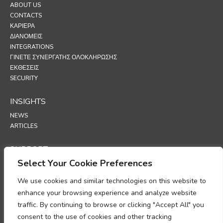
ABOUT US
CONTACTS
ΚΑΡΙΈΡΑ
ΔΙΑΝΟΜΕΊΣ
INTEGRATIONS
ΓΊΝΕΤΕ ΣΥΝΕΡΓΆΤΗΣ ΟΛΟΚΛΉΡΩΣΗΣ
ΕΚΘΕΣΕΙΣ
SECURITY
INSIGHTS
NEWS
ARTICLES
SUPPORT
Select Your Cookie Preferences
TECHNICAL PORTAL
We use cookies and similar technologies on this website to
POLICIES
enhance your browsing experience and analyze website
ΠΟΛΙΤΙΚΗ ΑΠΟΡΡΗΤΟΥ
traffic. By continuing to browse or clicking "Accept All" you
ΠΟΛΙΤΙΚΗ ΓΙΑ ΤΑ COOKIES
consent to the use of cookies and other tracking
ΥΠΟΜΝΗΜΑ ΣΧΕΤΙΚΑ ΜΕ ΤΗ ΣΥΜΜΟΡΦΩΣΗ ΣΤΗΝ ΕΠΕΞΕΡΓΑΣΙΑ