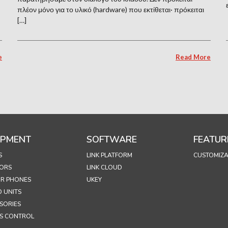
πλέον μόνο για το υλικό (hardware) που εκτίθεται· πρόκειται
[…]
e
Read More
IPMENT
SOFTWARE
FEATUR
S
LINK PLATFORM
CUSTOMIZA
ORS
LINK CLOUD
R PHONES
UKEY
 UNITS
SORIES
S CONTROL