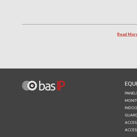
Read Mor
EQU
PANEL
MONIT
INDOO
GUARD
ACCES
ACCES