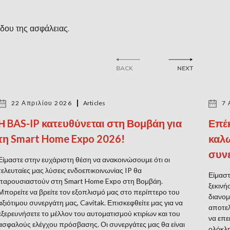
άδου της ασφάλειας.
BACK
NEXT
22 Απριλίου 2026
Articles
7 
Η BAS-IP κατευθύνεται στη Βομβάη για
Επέκ
τη Smart Home Expo 2026!
καλω
συν
Είμαστε στην ευχάριστη θέση να ανακοινώσουμε ότι οι
τελευταίες μας λύσεις ενδοεπικοινωνίας IP θα
Είμαστ
παρουσιαστούν στη Smart Home Expo στη Βομβάη.
ξεκινή
Μπορείτε να βρείτε τον εξοπλισμό μας στο περίπτερο του
διανομ
αξιότιμου συνεργάτη μας, Cavitak. Επισκεφθείτε μας για να
αποτελ
εξερευνήσετε το μέλλον του αυτοματισμού κτιρίων και του
να επε
ασφαλούς ελέγχου πρόσβασης. Οι συνεργάτες μας θα είναι
ολόκλη