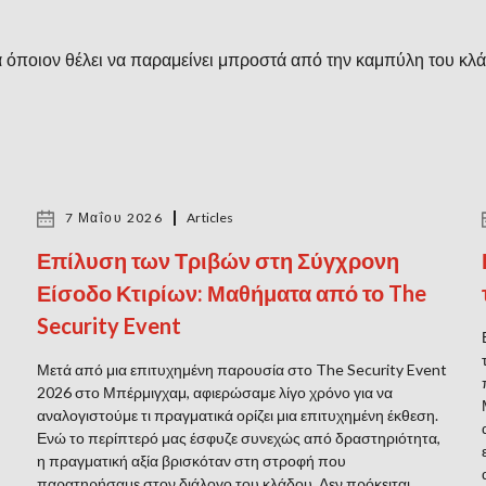
α όποιον θέλει να παραμείνει μπροστά από την καμπύλη του κλ
7 Μαΐου 2026
Articles
Επίλυση των Τριβών στη Σύγχρονη
Είσοδο Κτιρίων: Μαθήματα από το The
Security Event
Μετά από μια επιτυχημένη παρουσία στο The Security Event
2026 στο Μπέρμιγχαμ, αφιερώσαμε λίγο χρόνο για να
αναλογιστούμε τι πραγματικά ορίζει μια επιτυχημένη έκθεση.
Ενώ το περίπτερό μας έσφυζε συνεχώς από δραστηριότητα,
η πραγματική αξία βρισκόταν στη στροφή που
παρατηρήσαμε στον διάλογο του κλάδου. Δεν πρόκειται