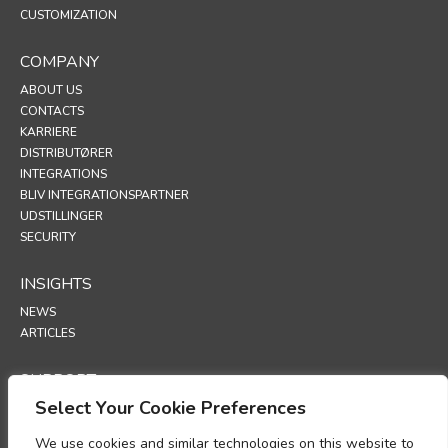
CUSTOMIZATION
COMPANY
ABOUT US
CONTACTS
KARRIERE
DISTRIBUTØRER
INTEGRATIONS
BLIV INTEGRATIONSPARTNER
UDSTILLINGER
SECURITY
INSIGHTS
NEWS
ARTICLES
SUPPORT
Select Your Cookie Preferences
TECHNICAL PORTAL
We use cookies and similar technologies on this website to