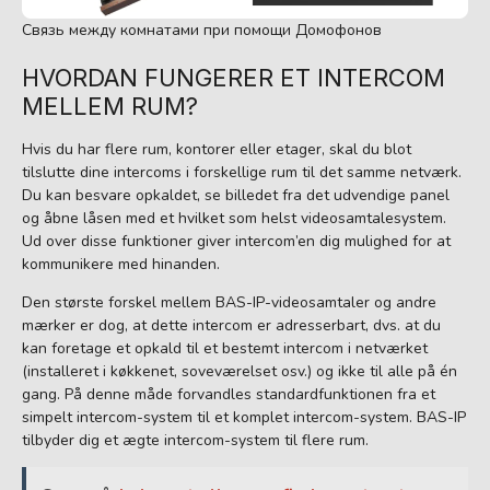
Связь между комнатами при помощи Домофонов
HVORDAN FUNGERER ET INTERCOM
MELLEM RUM?
Hvis du har flere rum, kontorer eller etager, skal du blot
tilslutte dine intercoms i forskellige rum til det samme netværk.
Du kan besvare opkaldet, se billedet fra det udvendige panel
og åbne låsen med et hvilket som helst videosamtalesystem.
Ud over disse funktioner giver intercom’en dig mulighed for at
kommunikere med hinanden.
Den største forskel mellem BAS-IP-videosamtaler og andre
mærker er dog, at dette intercom er adresserbart, dvs. at du
kan foretage et opkald til et bestemt intercom i netværket
(installeret i køkkenet, soveværelset osv.) og ikke til alle på én
gang. På denne måde forvandles standardfunktionen fra et
simpelt intercom-system til et komplet intercom-system. BAS-IP
tilbyder dig et ægte intercom-system til flere rum.