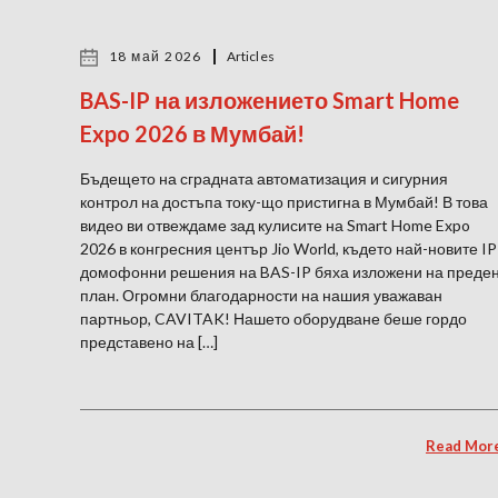
18 май 2026
Articles
BAS-IP на изложението Smart Home
Expo 2026 в Мумбай!
Бъдещето на сградната автоматизация и сигурния
контрол на достъпа току-що пристигна в Мумбай! В това
видео ви отвеждаме зад кулисите на Smart Home Expo
2026 в конгресния център Jio World, където най-новите IP
домофонни решения на BAS-IP бяха изложени на преде
план. Огромни благодарности на нашия уважаван
партньор, CAVITAK! Нашето оборудване беше гордо
представено на […]
Read Mor