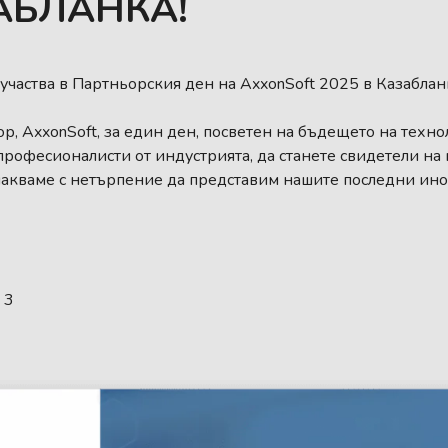
АБЛАНКА!
участва в Партньорския ден на AxxonSoft 2025 в Казаблан
, AxxonSoft, за един ден, посветен на бъдещето на технол
 професионалисти от индустрията, да станете свидетели н
чакваме с нетърпение да представим нашите последни ино
 3