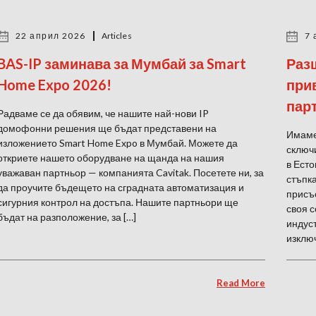
22 април 2026
Articles
7 
BAS-IP заминава за Мумбай за Smart
Раз
Home Expo 2026!
прив
пар
Радваме се да обявим, че нашите най-нови IP
домофонни решения ще бъдат представени на
Имаме
изложението Smart Home Expo в Мумбай. Можете да
сключ
откриете нашето оборудване на щанда на нашия
в Есто
уважаван партньор — компанията Cavitak. Посетете ни, за
стъпк
да проучите бъдещето на сградната автоматизация и
присъ
сигурния контрол на достъпа. Нашите партньори ще
своя с
бъдат на разположение, за […]
индуст
изключ
Read More