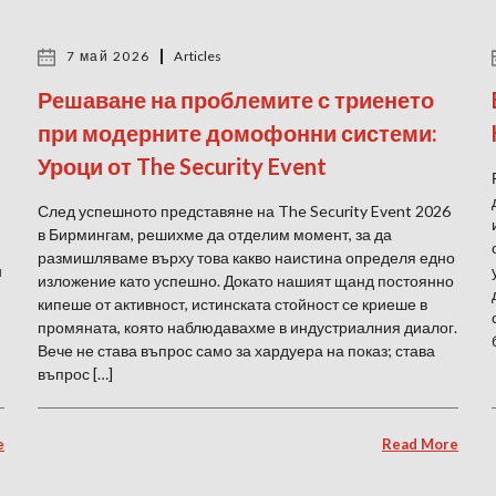
7 май 2026
Articles
Решаване на проблемите с триенето
при модерните домофонни системи:
Уроци от The Security Event
След успешното представяне на The Security Event 2026
в Бирмингам, решихме да отделим момент, за да
размишляваме върху това какво наистина определя едно
н
изложение като успешно. Докато нашият щанд постоянно
кипеше от активност, истинската стойност се криеше в
промяната, която наблюдавахме в индустриалния диалог.
Вече не става въпрос само за хардуера на показ; става
въпрос […]
e
Read More