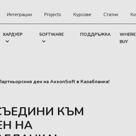
Интеграции
Projects
Курсове
Статии
Ко
ХАРДУЕР
SOFTWARE
ПОДДРЪЖКА
WHERE
BUY
Партньорския ден на AxxonSoft в Казабланка!
ИСЪЕДИНИ КЪМ
ЕН НА