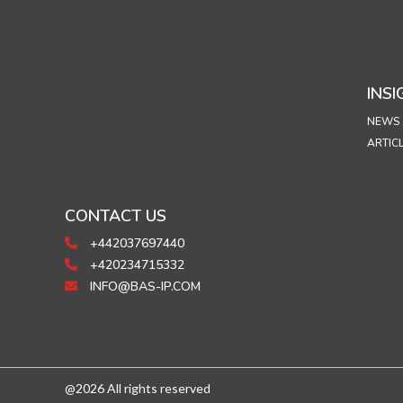
INSI
NEWS
ARTIC
CONTACT US
+442037697440
+420234715332
INFO@BAS-IP.COM
@2026 All rights reserved