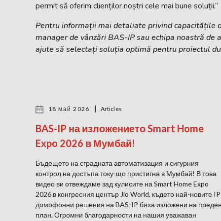
permit să oferim clienților noștri cele mai bune soluții.“
Pentru informații mai detaliate privind capacitățil
manager de vânzări BAS-IP sau echipa noastră de asis
ajute să selectați soluția optimă pentru proiectul 
18 май 2026
Articles
BAS-IP на изложението Smart Home
Expo 2026 в Мумбай!
Бъдещето на сградната автоматизация и сигурния
контрол на достъпа току-що пристигна в Мумбай! В това
видео ви отвеждаме зад кулисите на Smart Home Expo
2026 в конгресния център Jio World, където най-новите IP
домофонни решения на BAS-IP бяха изложени на преде
план. Огромни благодарности на нашия уважаван