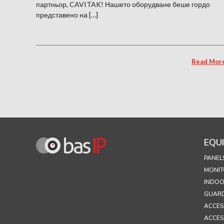
партньор, CAVITAK! Нашето оборудване беше гордо
представено на […]
Read Mor
EQU
PANEL
MONIT
INDOO
GUARD
ACCES
ACCES