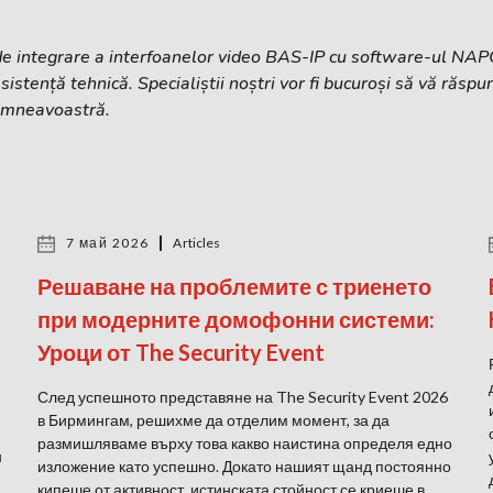
e de integrare a interfoanelor video BAS-IP cu software-ul NA
tență tehnică. Specialiștii noștri vor fi bucuroși să vă răspund
dumneavoastră.
7 май 2026
Articles
Решаване на проблемите с триенето
при модерните домофонни системи:
Уроци от The Security Event
След успешното представяне на The Security Event 2026
в Бирмингам, решихме да отделим момент, за да
размишляваме върху това какво наистина определя едно
н
изложение като успешно. Докато нашият щанд постоянно
кипеше от активност, истинската стойност се криеше в