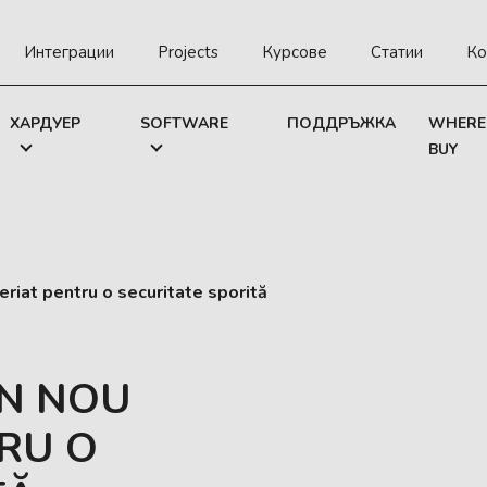
Интеграции
Projects
Курсове
Статии
Ко
ХАРДУЕР
SOFTWARE
ПОДДРЪЖКА
WHERE
BUY
riat pentru o securitate sporită
UN NOU
RU O