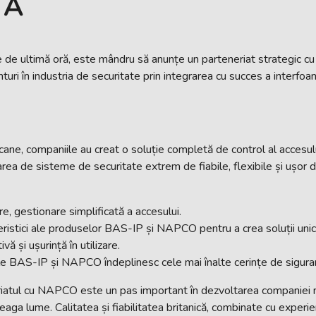
TĂ
ate de ultimă oră, este mândru să anunțe un parteneriat strategic c
turi în industria de securitate prin integrarea cu succes a interf
icane, companiile au creat o soluție completă de control al accesu
rea de sisteme de securitate extrem de fiabile, flexibile și ușor de
re, gestionare simplificată a accesului.
eristici ale produselor BAS-IP și NAPCO pentru a crea soluții unic
vă și ușurință în utilizare.
e BAS-IP și NAPCO îndeplinesc cele mai înalte cerințe de siguranță
iatul cu NAPCO este un pas important în dezvoltarea companiei n
treaga lume. Calitatea și fiabilitatea britanică, combinate cu exper