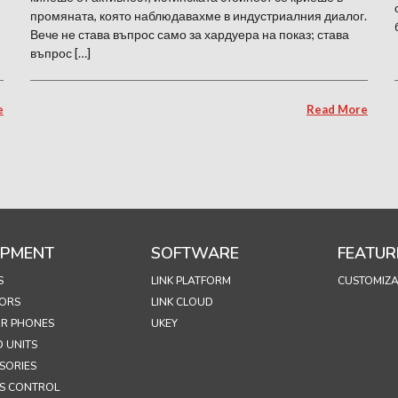
промяната, която наблюдавахме в индустриалния диалог.
Вече не става въпрос само за хардуера на показ; става
въпрос […]
e
Read More
IPMENT
SOFTWARE
FEATUR
S
LINK PLATFORM
CUSTOMIZA
ORS
LINK CLOUD
R PHONES
UKEY
 UNITS
SORIES
S CONTROL