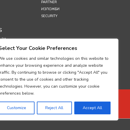
PARTNER
ИЗЛОЖБИ
SECURITY
S
 ЗА
ЛНОСТ
Select Your Cookie Preferences
 ЗА
НЕ НА
We use cookies and similar technologies on this website to
И“ (COOKIES)
enhance your browsing experience and analyze website
ДУМ ОТНОСНО
traffic. By continuing to browse or clicking "Accept All" you
ТО НА
consent to the use of cookies and other tracking
ИЯТА ЗА
technologies. However, you can customize your cookie
А НА ЛИЧНИ
preferences below.
ИЕ ЗА
А НА ДАННИ
Customize
Reject All
Accept All
UP