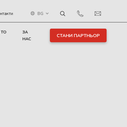
BG
нтакти
 TO
ЗА
СТАНИ ПАРТНЬОР
НАС