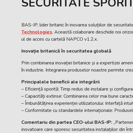
SECURITATE SPORI
BAS-IP, lider britanic în inovarea soluțiilor de securit
Technologies
. Această colaborare deschide noi orizon
ul de acces cu cartelă NAPCO v1.2.x.
Inovație britanică în securitatea globală
Prin combinarea inovației britanice și a expertizei amer
în industrie. Integrarea produselor noastre permite crea
Principalele beneficii ale integrării
– Eficiență sporită: Timp redus de instalare și configura
– Capacități extinse: Combinarea celor mai bune caract
– Îmbunătățirea experienței utilizatorului: Interfață intuiti
– Conformitate cu standardele internaționale: Produsel
Comentariu din partea CEO-ului BAS-IP:
„Partener
inovatoare care sporesc securitatea instalațiilor din în