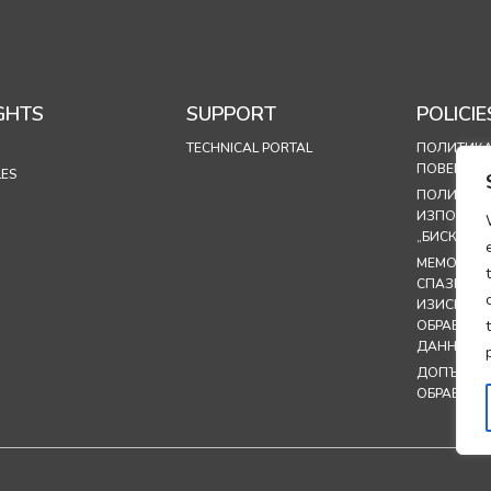
GHTS
SUPPORT
POLICIE
TECHNICAL PORTAL
ПОЛИТИКА
ПОВЕРИТЕ
LES
ПОЛИТИКА
ИЗПОЛЗВА
„БИСКВИТК
МЕМОРАН
СПАЗВАНЕ
ИЗИСКВАН
ОБРАБОТК
ДАННИ
ДОПЪЛНЕН
ОБРАБОТК