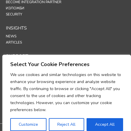
BECOME INTEGRATION PARTNER
ИЗЛОЖБИ
SECURITY
INSIGHTS
NEWS
ARTICLES
SUPPORT
Select Your Cookie Preferences
TECHNICAL PORTAL
We use cookies and similar technologies on this website to
POLICIES
enhance your browsing experience and analyze website
ПОЛИТИКА ЗА ПОВЕРИТЕЛНОСТ
traffic. By continuing to browse or clicking "Accept All" you
ПОЛИТИКА ЗА ИЗПОЛЗВАНЕ НА „БИСКВИТКИ“ (COOKIES)
consent to the use of cookies and other tracking
МЕМОРАНДУМ ОТНОСНО СПАЗВАНЕТО НА ИЗИСКВАНИЯТА ЗА
technologies. However, you can customize your cookie
ОБРАБОТКА НА ЛИЧНИ ДАННИ
ДОПЪЛНЕНИЕ ЗА ОБРАБОТКА НА ДАННИ
preferences below.
UP
Customize
Reject All
Accept All
@2026 All rights reserved