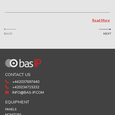
Read More
BACK
NEXT
CONTACT US
+442037697440
+420234715332
INFO@BAS-IP.COM
EQUIPMENT
PANELS
MONITORS