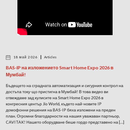
18 май 2026
Articles
BAS-IP на изложението Smart Home Expo 2026 в
Мумбай!
Бъдещето на сградната автоматизация и сигурния контрол на
достъпа току-що пристигна в Мумбай! В това видео ви
отвеждаме зад кулисите на Smart Home Expo 2026 в
конгресния център Jio World, където най-новите IP
домофонни решения на BAS-IP бяха изложени на преден
план. Огромни благодарности на нашия уважаван партньор,
CAVITAK! Нашето оборудване беше гордо представено на […]