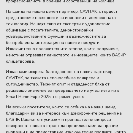
професионалисти в бранша и собственици на жилища.
На щанда на нашия ценен партньор, CAVITAK, с гордост
представихме последните си иновации в домофонната
технология. Нашият екип от експерти с удоволствие
общуваше с посетителите, демонстрирайки
усъвършенстваните функции и възможностите за
безпроблемна интеграция на нашите продукти.
Изключително положителните отзиви, които получихме,
наистина отразяват качеството и иновациите, които BAS-IP
олицетворява.
Изказваме искрена благодарност на нашия партньор,
CAVITAK, за тяхната непоколебима подкрепа и
сътрудничество. Техният опит и отдаденост бяха от
решаващо значение за превръщането на участието ни в
Smart Home Expo 2025 в огромен успех.
На всички посетители, които се отбиха на нашия щанд,
благодарим ви за интереса към домофонните решения на
BAS-IP. Вашият ентусиазъм и проницателни въпроси
подхранват нашата страст да продължаваме да правим
иновации и да предоставяме изключителни продукти, които