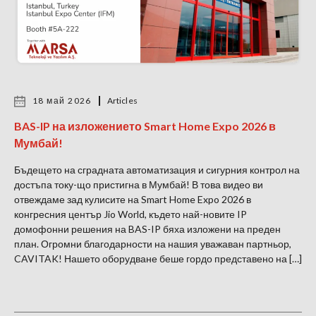
18 май 2026
Articles
BAS-IP на изложението Smart Home Expo 2026 в
Мумбай!
Бъдещето на сградната автоматизация и сигурния контрол на
достъпа току-що пристигна в Мумбай! В това видео ви
отвеждаме зад кулисите на Smart Home Expo 2026 в
конгресния център Jio World, където най-новите IP
домофонни решения на BAS-IP бяха изложени на преден
план. Огромни благодарности на нашия уважаван партньор,
CAVITAK! Нашето оборудване беше гордо представено на […]