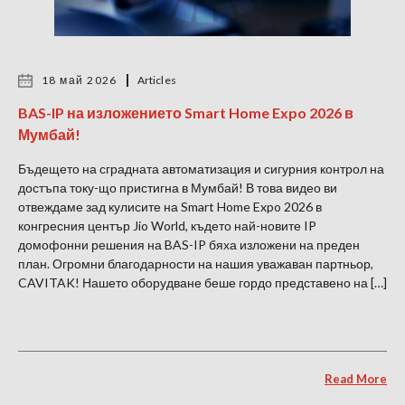
18 май 2026
Articles
BAS-IP на изложението Smart Home Expo 2026 в
Мумбай!
Бъдещето на сградната автоматизация и сигурния контрол на
достъпа току-що пристигна в Мумбай! В това видео ви
отвеждаме зад кулисите на Smart Home Expo 2026 в
конгресния център Jio World, където най-новите IP
домофонни решения на BAS-IP бяха изложени на преден
план. Огромни благодарности на нашия уважаван партньор,
CAVITAK! Нашето оборудване беше гордо представено на […]
Read More