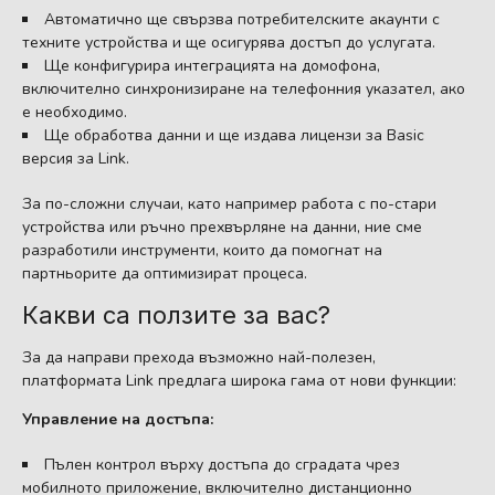
Автоматично ще свързва потребителските акаунти с
техните устройства и ще осигурява достъп до услугата.
Ще конфигурира интеграцията на домофона,
включително синхронизиране на телефонния указател, ако
е необходимо.
Ще обработва данни и ще издава лицензи за Basic
версия за Link.
За по-сложни случаи, като например работа с по-стари
устройства или ръчно прехвърляне на данни, ние сме
разработили инструменти, които да помогнат на
партньорите да оптимизират процеса.
Какви са ползите за вас?
За да направи прехода възможно най-полезен,
платформата Link предлага широка гама от нови функции:
Управление на достъпа:
Пълен контрол върху достъпа до сградата чрез
мобилното приложение, включително дистанционно