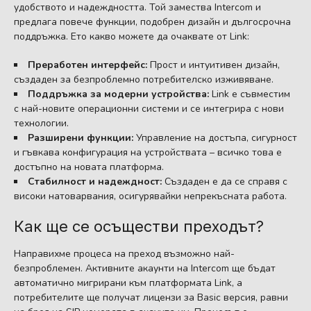
удобството и надеждността. Той замества Intercom и
предлага повече функции, подобрен дизайн и дългосрочна
поддръжка. Ето какво можете да очаквате от Link:
Преработен интерфейс:
Прост и интуитивен дизайн,
създаден за безпроблемно потребителско изживяване.
Поддръжка за модерни устройства:
Link е съвместим
с най-новите операционни системи и се интегрира с нови
технологии.
Разширени функции:
Управление на достъпа, сигурност
и гъвкава конфигурация на устройствата – всичко това е
достъпно на новата платформа.
Стабилност и надеждност:
Създаден е да се справя с
високи натоварвания, осигурявайки непрекъсната работа.
Как ще се осъществи преходът?
Направихме процеса на преход възможно най-
безпроблемен. Активните акаунти на Intercom ще бъдат
автоматично мигрирани към платформата Link, а
потребителите ще получат лицензи за Basic версия, равни