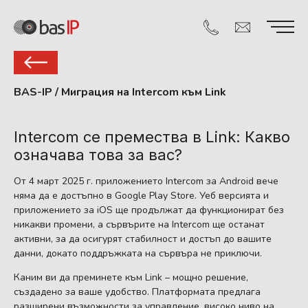
BAS-IP
/
Миграция на Intercom към Link
Intercom се премества в Link: Какво
означава това за вас?
От 4 март 2025 г. приложението Intercom за Android вече
няма да е достъпно в Google Play Store. Уеб версията и
приложението за iOS ще продължат да функционират без
никакви промени, а сървърите на Intercom ще останат
активни, за да осигурят стабилност и достъп до вашите
данни, докато поддръжката на сървъра не приключи.
Каним ви да преминете към Link – мощно решение,
създадено за ваше удобство. Платформата предлага
разширени възможности за управление, високо ниво на