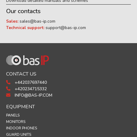
Download detailed manuals and schemes
Our contacts
Sales:
sales@bas-ip.com
Technical support:
support@bas-ip.com
CONTACT US
+442037697440
+420234715332
INFO@BAS-IP.COM
EQUIPMENT
PANELS
MONITORS
INDOOR PHONES
GUARD UNITS