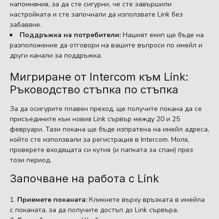
напомняния, за да сте сигурни, че сте завършили
настройката и сте започнали да използвате Link без
забавяне.
Поддръжка на потребители:
Нашият екип ще бъде на
разположение да отговори на вашите въпроси по имейл и
други канали за поддръжка.
Мигриране от Intercom към Link:
Ръководство стъпка по стъпка
За да осигурите плавен преход, ще получите покана да се
присъедините към новия Link сървър между 20 и 25
февруари. Тази покана ще бъде изпратена на имейл адреса,
който сте използвали за регистрация в Intercom. Моля,
проверете входящата си кутия (и папката за спам) през
този период.
Започване на работа с Link
Приемете поканата:
Кликнете върху връзката в имейла
с поканата, за да получите достъп до Link сървъра.