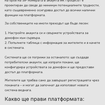
на броя на SIP номерата в акаунта им. Процесът е
проектиран да сведе до минимум потенциалните трудности,
като същевременно осигурява достъп до всички налични
функции на платформата.
За собствениците на имоти преходът ще бъде лесен:
Настройте акаунта си и свържете устройствата за
домофон към сървъра.
Попълнете таблица с информация за жителите и я качете
в системата.
Системата ще се погрижи за останалото: ще създаде
потребителски акаунти, ще изпрати покани, ще
конфигурира устройствата за домофон и ще предостави
достъп до платформата.
Жителите ще трябва само да завършат регистрацията чрез
поканата – и могат да започнат да използват новата
система веднага.
Какво ще прави платформата: