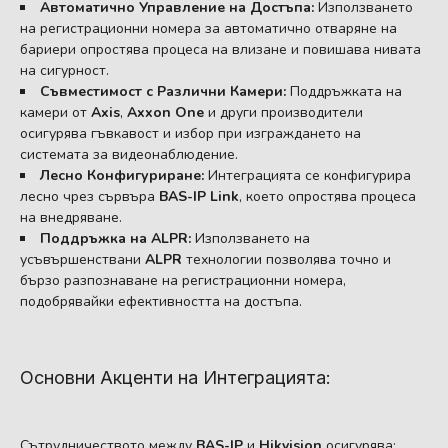
Автоматично Управление на Достъпа:
Използването
на регистрационни номера за автоматично отваряне на
бариери опростява процеса на влизане и повишава нивата
на сигурност.
Съвместимост с Различни Камери:
Поддръжката на
камери от
Axis
,
Axxon One
и други производители
осигурява гъвкавост и избор при изграждането на
системата за видеонаблюдение.
Лесно Конфигуриране:
Интеграцията се конфигурира
лесно чрез сървъра
BAS-IP Link
, което опростява процеса
на внедряване.
Поддръжка на ALPR:
Използването на
усъвършенствани
ALPR
технологии позволява точно и
бързо разпознаване на регистрационни номера,
подобрявайки ефективността на достъпа.
Основни Акценти на Интеграцията:
Сътрудничеството между
BAS-IP
и
Hikvision
осигурява: