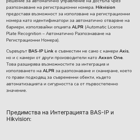
решение за автоматично управление на достъпа чрез
разпознаване на регистрационни номера.
Hikvision
предоставя възможност за използване на регистрационни
номера като идентификатори за автоматично отваряне на
бариери, използвайки опцията
ALPR
(Automatic License
Plate Recognition – Автоматично Разпознаване на
Регистрационни Номера).
Сървърът
BAS-IP Link
е съвместим не само с камери
Axis
,
но и с камери от други производители като
Axxon One
.
Това разширява възможностите за интеграция и
използването на
ALPR
за разпознаване и сканиране, което
го прави подходящ за съвременни обекти, където
автоматизацията и сигурността са от първостепенно
значение.
Предимства на Интеграцията BAS-IP и
Hikvision: