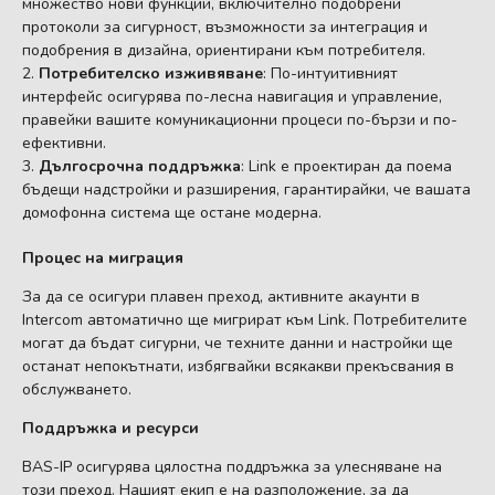
множество нови функции, включително подобрени
протоколи за сигурност, възможности за интеграция и
подобрения в дизайна, ориентирани към потребителя.
Потребителско изживяване
: По-интуитивният
интерфейс осигурява по-лесна навигация и управление,
правейки вашите комуникационни процеси по-бързи и по-
ефективни.
Дългосрочна поддръжка
: Link е проектиран да поема
бъдещи надстройки и разширения, гарантирайки, че вашата
домофонна система ще остане модерна.
Процес на миграция
За да се осигури плавен преход, активните акаунти в
Intercom автоматично ще мигрират към Link. Потребителите
могат да бъдат сигурни, че техните данни и настройки ще
останат непокътнати, избягвайки всякакви прекъсвания в
обслужването.
Поддръжка и ресурси
BAS-IP осигурява цялостна поддръжка за улесняване на
този преход. Нашият екип е на разположение, за да