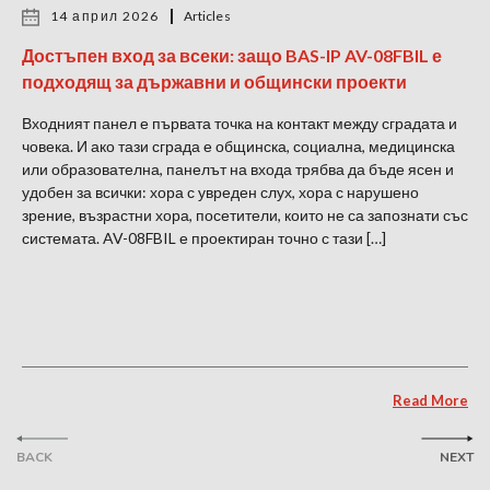
14 април 2026
Articles
Достъпен вход за всеки: защо BAS-IP AV-08FBIL е
подходящ за държавни и общински проекти
Входният панел е първата точка на контакт между сградата и
човека. И ако тази сграда е общинска, социална, медицинска
или образователна, панелът на входа трябва да бъде ясен и
удобен за всички: хора с увреден слух, хора с нарушено
зрение, възрастни хора, посетители, които не са запознати със
системата. AV-08FBIL е проектиран точно с тази […]
Read More
BACK
NEXT