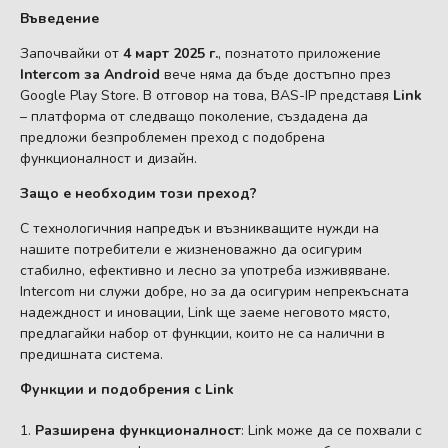
Въведение
Започвайки от
4 март 2025 г.
, познатото приложение
Intercom за Android
вече няма да бъде достъпно през
Google Play Store. В отговор на това, BAS-IP представя
Link
– платформа от следващо поколение, създадена да
предложи безпроблемен преход с подобрена
функционалност и дизайн.
Защо е необходим този преход?
С технологичния напредък и възникващите нужди на
нашите потребители е жизненоважно да осигурим
стабилно, ефективно и лесно за употреба изживяване.
Intercom ни служи добре, но за да осигурим непрекъсната
надеждност и иновации, Link ще заеме неговото място,
предлагайки набор от функции, които не са налични в
предишната система.
Функции и подобрения с Link
Разширена функционалност
: Link може да се похвали с