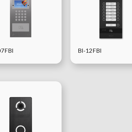
07FBI
BI-12FBI