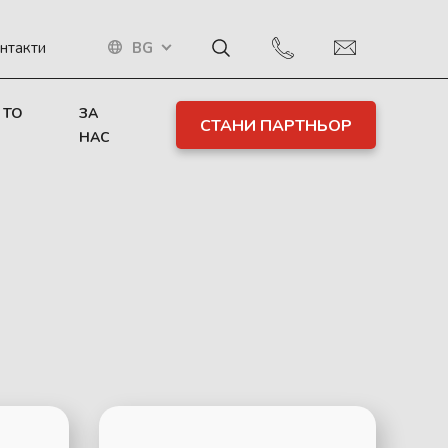
BG
нтакти
 TO
ЗА
СТАНИ ПАРТНЬОР
НАС