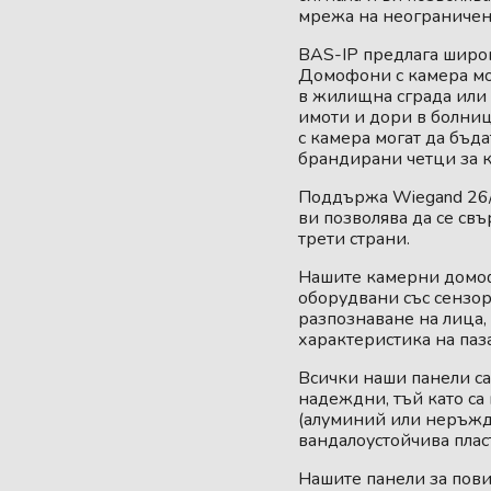
мрежа на неограничен
BAS-IP предлага широ
Домофони с камера мо
в жилищна сграда или 
имоти и дори в болни
с камера могат да бъд
брандирани четци за к
Поддържа Wiegand 26/
ви позволява да се св
трети страни.
Нашите камерни домоф
оборудвани със сензор
разпознаване на лица,
характеристика на паз
Всички наши панели са
надеждни, тъй като са
(алуминий или неръжд
вандалоустойчива плас
Нашите панели за пови