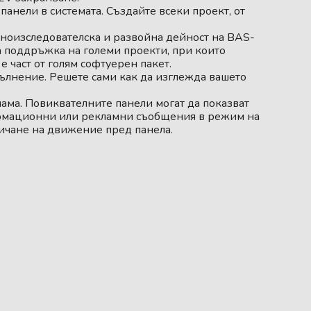
анели в системата. Създайте всеки проект, от
чноизследователска и развойна дейност на BAS-
а поддръжка на големи проекти, при които
 част от голям софтуерен пакет.
лнение. Решете сами как да изглежда вашето
ама. Повиквателните панели могат да показват
рмационни или рекламни съобщения в режим на
сичане на движение пред панела.