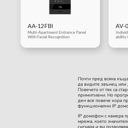
AA-12FBI
AV-
Multi-Apartment Entrance Panel
Indivi
With Facial Recognition
ability
Почти пред всяка къща
да видите звънец или 
Повечето от тях са ста
примитивни. Но прогр
ден все повече хора п
функционални IP домо
IP домофон с камера п
мрежа, което значител
сигнала и ви позволяв