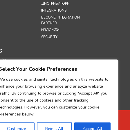
ДИСТРИБУТОРИ
INTEGRATIONS
BECOME INTEGRATION
PARTNER
ИЗЛОЖБИ
SECURITY
S
 ЗА
ЛНОСТ
Select Your Cookie Preferences
 ЗА
НЕ НА
We use cookies and similar technologies on this website to
И“ (COOKIES)
enhance your browsing experience and analyze website
ДУМ ОТНОСНО
traffic. By continuing to browse or clicking "Accept All" you
ТО НА
consent to the use of cookies and other tracking
ИЯТА ЗА
technologies. However, you can customize your cookie
А НА ЛИЧНИ
preferences below.
ИЕ ЗА
А НА ДАННИ
Customize
Reject All
Accept All
UP