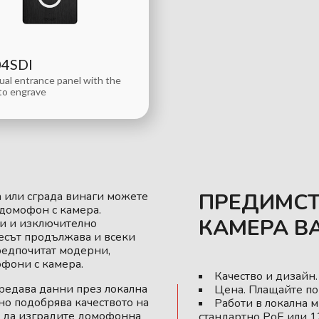
04SDI
dual entrance panel with the
 to engrave
ПРЕДИМСТ
 или сграда винаги можете
домофон с камера.
КАМЕРА BA
ри и изключително
есът продължава и всеки
редпочитат модерни,
фони с камера.
Качество и дизайн
редава данни през локална
Цена. Плащайте по-
но подобрява качеството на
Работи в локална 
а да изградите домофонна
стандартно PoE или 1