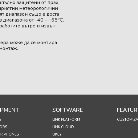
напълно защитени от прах,
приятни метеорологични
ят диапазон също е доста
 диапазона от -40 – +65°C,
 работите вътре и извън
ера може да се монтира
монтаж.
IPMENT
SOFTWARE
FEATUR
S
LINK PLATFORM
CUSTOMIZA
ORS
LINK CLOUD
R PHONES
UKEY