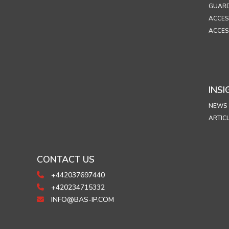
GUARD
ACCES
ACCES
INSI
NEWS
ARTIC
CONTACT US
+442037697440
+420234715332
INFO@BAS-IP.COM