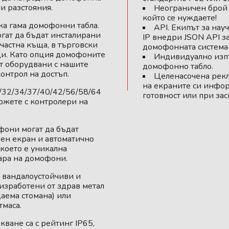
и разстояния.
Неограничен брой п
който се нуждаете!
ка гама домофонни табла.
API. Екипът за нау
гат да бъдат инсталирани
IP внедри JSON API з
частна къща, в търговски
домофонната система е
ци. Като опция домофоните
Индивидуално изпъ
ат оборудвани с нашите
домофонно табло.
онтрол на достъп.
Целенасочена рекл
на екраните си инфо
32/34/37/40/42/56/58/64
готовност или при за
ържете с контролери на
они могат да бъдат
ен екран и автоматично
 което е уникална
ара на домофони.
 вандалоустойчиви и
 изработени от здрав метал
аема стомана) или
тмаса.
кване са с рейтинг IP65,