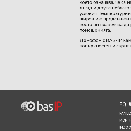
което означава, че са 
дъжд и други неблаго
условия. Температурни
широк и е представен в
което ви позволява да
помещенията.
Домофон с BAS-IP кам
повърхностен и скрит 
EQU
PANEL
MONIT
INDOO