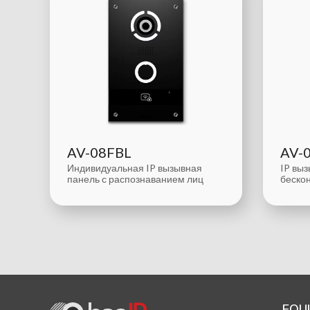
AV-08FBL
AV-
Индивидуальная IP вызывная
IP выз
панель с распознаванием лиц
бескон
EQU