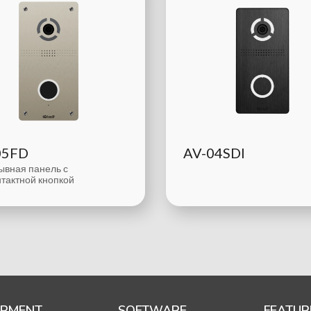
05FD
AV-04SDI
ывная панель с
тактной кнопкой
IPMENT
SOFTWARE
FEATUR