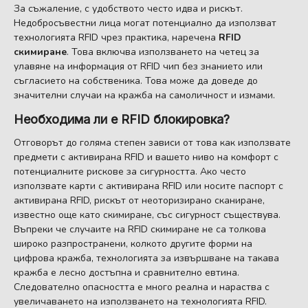
За съжаление, с удобството често идва и рискът.
Недобросъвестни лица могат потенциално да използват
технологията RFID чрез практика, наречена
RFID
скимиране
. Това включва използването на четец за
улавяне на информация от RFID чип без знанието или
съгласието на собственика. Това може да доведе до
значителни случаи на кражба на самоличност и измами.
Необходима ли е RFID блокировка?
Отговорът до голяма степен зависи от това как използвате
предмети с активирана RFID и вашето ниво на комфорт с
потенциалните рискове за сигурността. Ако често
използвате карти с активирана RFID или носите паспорт с
активирана RFID, рискът от неоторизирано сканиране,
известно още като скимиране, със сигурност съществува.
Въпреки че случаите на RFID скимиране не са толкова
широко разпространени, колкото другите форми на
цифрова кражба, технологията за извършване на такава
кражба е лесно достъпна и сравнително евтина.
Следователно опасността е много реална и нараства с
увеличаването на използването на технологията RFID.