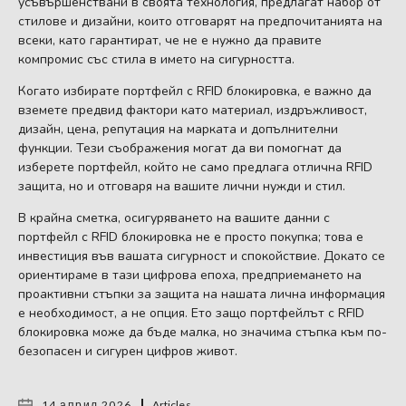
усъвършенствани в своята технология, предлагат набор от
стилове и дизайни, които отговарят на предпочитанията на
всеки, като гарантират, че не е нужно да правите
компромис със стила в името на сигурността.
Когато избирате портфейл с RFID блокировка, е важно да
вземете предвид фактори като материал, издръжливост,
дизайн, цена, репутация на марката и допълнителни
функции. Тези съображения могат да ви помогнат да
изберете портфейл, който не само предлага отлична RFID
защита, но и отговаря на вашите лични нужди и стил.
В крайна сметка, осигуряването на вашите данни с
портфейл с RFID блокировка не е просто покупка; това е
инвестиция във вашата сигурност и спокойствие. Докато се
ориентираме в тази цифрова епоха, предприемането на
проактивни стъпки за защита на нашата лична информация
е необходимост, а не опция. Ето защо портфейлът с RFID
блокировка може да бъде малка, но значима стъпка към по-
безопасен и сигурен цифров живот.
14 април 2026
Articles