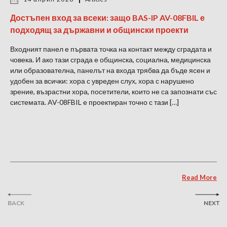
Достъпен вход за всеки: защо BAS-IP AV-08FBIL е
подходящ за държавни и общински проекти
Входният панел е първата точка на контакт между сградата и
човека. И ако тази сграда е общинска, социална, медицинска
или образователна, панелът на входа трябва да бъде ясен и
удобен за всички: хора с увреден слух, хора с нарушено
зрение, възрастни хора, посетители, които не са запознати със
системата. AV-08FBIL е проектиран точно с тази […]
Read More
BACK
NEXT