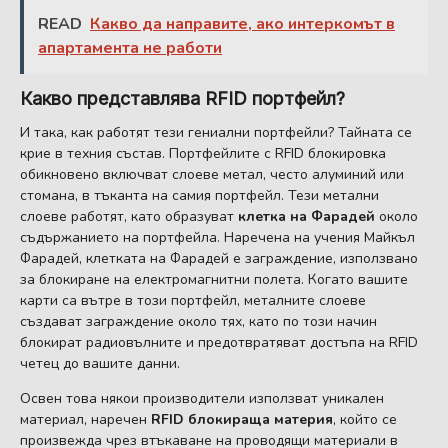
READ
Какво да направите, ако интеркомът в
апартамента не работи
Какво представлява RFID портфейл?
И така, как работят тези гениални портфейли? Тайната се
крие в техния състав. Портфейлите с RFID блокировка
обикновено включват слоеве метал, често алуминий или
стомана, в тъканта на самия портфейл. Тези метални
слоеве работят, като образуват
клетка на Фарадей
около
съдържанието на портфейла. Наречена на учения Майкъл
Фарадей, клетката на Фарадей е заграждение, използвано
за блокиране на електромагнитни полета. Когато вашите
карти са вътре в този портфейл, металните слоеве
създават заграждение около тях, като по този начин
блокират радиовълните и предотвратяват достъпа на RFID
четец до вашите данни.
Освен това някои производители използват уникален
материал, наречен
RFID блокираща материя
, който се
произвежда чрез втъкаване на проводящи материали в