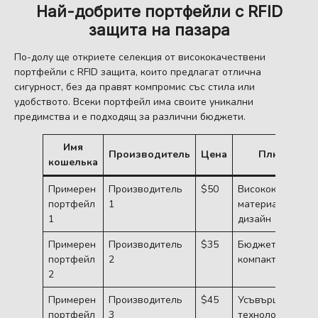
Най-добрите портфейли с RFID
защита на пазара
По-долу ще откриете селекция от висококачествени
портфейли с RFID защита, които предлагат отлична
сигурност, без да правят компромис със стила или
удобството. Всеки портфейл има своите уникални
предимства и е подходящ за различни бюджети.
Имя
Производитель
Цена
Плюсове
кошелька
Примерен
Производитель
$50
Висококачестве
портфейл
1
материал, стиле
1
дизайн
Примерен
Производитель
$35
Бюджетен,
портфейл
2
компактен разм
2
Примерен
Производитель
$45
Усъвършенства
портфейл
3
технология за