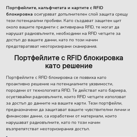
Портфейлите, калъфчетата и картите с RFID
блокировка
осигуряват допълнителен слой защита срещу
тези потенциални пробиви. Като създават защитен щит
около вашите предмети с активирана RFID, те могат да
нарушат радиовълните, необходими на RFID четците за
достъп до вашите данни, като по този начин
предотвратяват неоторизирани сканирания.
Портфейлите с RFID блокировка
като решение
Портфейлите с RFID блокировка се появиха като
проактивно решение на потенциалните уязвимости,
породени от технологията RFID. Те действат като бариера,
осуетявайки радиовълните, които RFID четците използват
за достъп до данните на вашите карти. Тези портфейли,
предназначени да защитават вашите чувствителни лични и
финансови данни, са изработени от материали, които
нарушават радиовълните, като по този начин
възпрепятстват неоторизирания достъп.