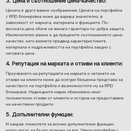
3. Цена и съотношение цена-качество:
Цената е друго важно съображение. Цената на портфейла
с RFID блокировка може да варира значително, в
зависимост от марката, материала и функциите. По-
високата цена обаче не винаги гарантира по-добра защита.
Изключително важно е да прецените съотношението цена-
качество, като вземете предвид характеристиките,
материала и издръжливостта на портфейла заедно с
неговата цена.
4. Репутация на марката и отзиви на клиенти:
Проучването на репутацията на марката и четенето на
отзиви на клиенти може да осигури безценна представа за
качеството на портфейла и възможностите му за RFID
блокиране. Надеждните марки обикновено имат
положителни отзиви от клиенти и история на предоставяне
на качествени продукти.
5. Допълнителни функции:
И накрая, помислете за всички допълнителни функции,
които могат да бъдат полезни за вас. Някои портфейли с