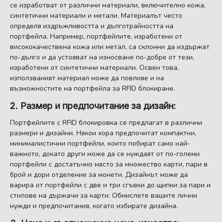
се изработват от различни материали, включително кожа,
синтетични материали и метали. Материалът често
определя издръжливостта и дълготрайността на
портфейла. Например, портфейлите, изработени от
висококачествена кожа или метал, са склонни да издържат
по-дълго и да устояват на износване по-добре от тези,
изработени от синтетични материали. Освен това,
използваният материал може да повлияе и на
възможностите на портфейла за RFID блокиране.
2. Размер и предпочитание за дизайн:
Портфейлите с RFID блокировка се предлагат в различни
размери и дизайни. Някои хора предпочитат компактни,
минималистични портфейли, които побират само най-
важното, докато други може да се нуждаят от по-големи
портфейли с достатъчно място за множество карти, пари в
брой и дори отделение за монети. Дизайнът може да
варира от портфейли с две и три сгъвки до щипки за пари и
стилове на държачи за карти. Обмислете вашите лични
нужди и предпочитания, когато избирате дизайна.