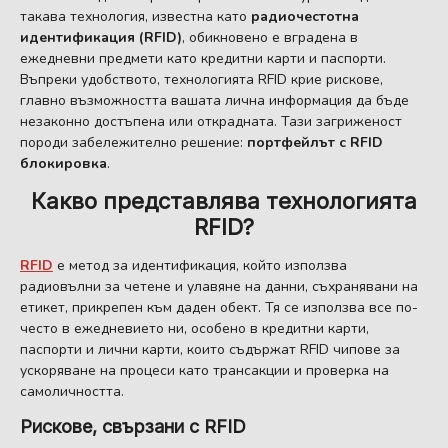
такава технология, известна като
радиочестотна
идентификация (RFID)
, обикновено е вградена в
ежедневни предмети като кредитни карти и паспорти.
Въпреки удобството, технологията RFID крие рискове,
главно възможността вашата лична информация да бъде
незаконно достъпена или открадната. Тази загриженост
породи забележително решение:
портфейлът с RFID
блокировка
.
Какво представлява технологията
RFID?
RFID
е метод за идентификация, който използва
радиовълни за четене и улавяне на данни, съхранявани на
етикет, прикрепен към даден обект. Тя се използва все по-
често в ежедневието ни, особено в кредитни карти,
паспорти и лични карти, които съдържат RFID чипове за
ускоряване на процеси като трансакции и проверка на
самоличността.
Рискове, свързани с RFID