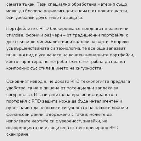
самата тъкан. Тази специално обработена материя също
може да блокира радиосигналите към и от вашите карти,
осигурявайки друго ниво на защита.
Портфейлите с RFID блокировка се предлагат в различни
стилове, форми и размери – от традиционни портфейли с
две сгъвки до минималистични калъфи за карти. Въпреки
усъвършенстваната си технология, те все още запазват
външния вид и усещането на конвенционалните портфейли,
което гарантира, че потребителите не трябва да правят
компромис със стила в името на сигурността.
Основният извод е, че докато RFID технологията предлага
удобство, тя не е лишена от потенциални заплахи за
сигурността. В тази дигитална ера, инвестирането в
портфейл с RFID защита може да бъде интелигентен и
прост начин да повишите сигурността на вашите лични и
финансови данни. Въоръжени с такъв, можете да
използвате картите си с увереност, знаейки, че
информацията ви е защитена от неоторизирано RFID
сканиране.